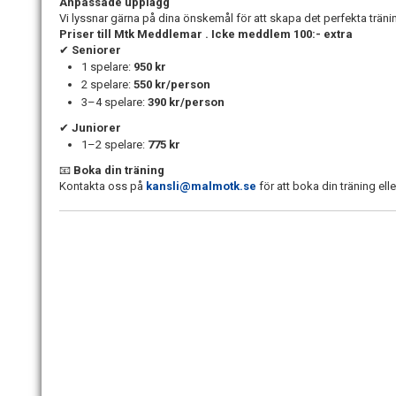
Anpassade upplägg
Vi lyssnar gärna på dina önskemål för att skapa det perfekta trän
Priser till Mtk Meddlemar . Icke meddlem 100:- extra
✔
Seniorer
1 spelare:
950 kr
2 spelare:
550 kr/person
3–4 spelare:
390 kr/person
✔
Juniorer
1–2 spelare:
775 kr
📧
Boka din träning
Kontakta oss på
kansli@malmotk.se
för att boka din träning ell