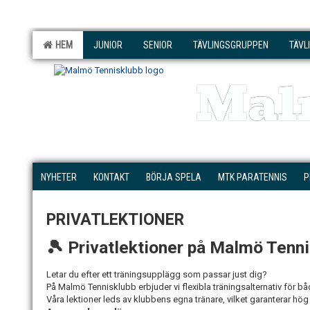
HEM
JUNIOR
SENIOR
TÄVLINGSGRUPPEN
TÄVL
Mal
NYHETER
KONTAKT
BÖRJA SPELA
MTK PARATENNIS
P
PRIVATLEKTIONER
🎾 Privatlektioner på Malmö Tenn
Letar du efter ett träningsupplägg som passar just dig?
På Malmö Tennisklubb erbjuder vi flexibla träningsalternativ för b
Våra lektioner leds av klubbens egna tränare, vilket garanterar hög