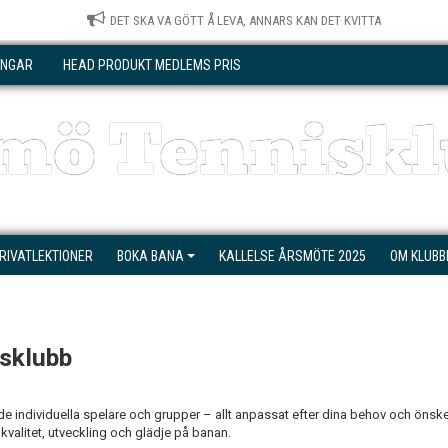
DET SKA VA GÖTT Å LEVA, ANNARS KAN DET KVITTA
INGAR
HEAD PRODUKT MEDLEMS PRIS
mö Tenniskl
RIVATLEKTIONER
BOKA BANA
KALLELSE ÅRSMÖTE 2025
OM KLUBB
isklubb
åde individuella spelare och grupper – allt anpassat efter dina behov och önsk
 kvalitet, utveckling och glädje på banan.