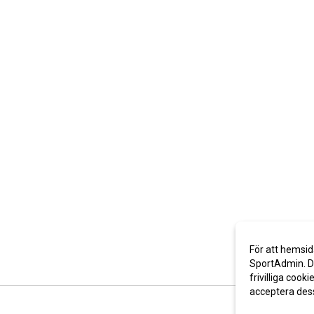
För att hemsid
SportAdmin. De
frivilliga cooki
acceptera des