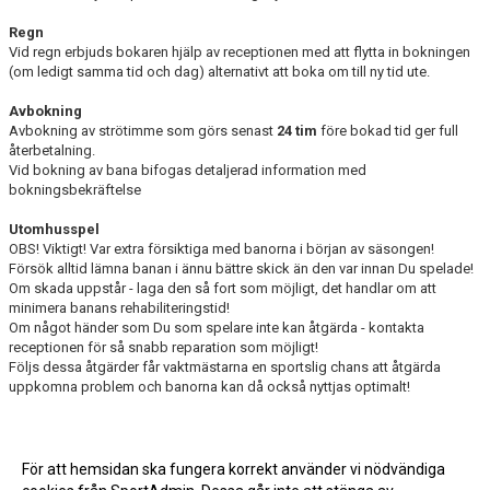
Regn
Vid regn erbjuds bokaren hjälp av receptionen med att flytta in bokningen
(om ledigt samma tid och dag) alternativt att boka om till ny tid ute.
Avbokning
Avbokning av strötimme som görs senast
24 tim
före bokad tid ger full
återbetalning.
Vid bokning av bana bifogas detaljerad information med
bokningsbekräftelse
Utomhusspel
OBS! Viktigt! Var extra försiktiga med banorna i början av säsongen!
Försök alltid lämna banan i ännu bättre skick än den var innan Du spelade!
Om skada uppstår - laga den så fort som möjligt, det handlar om att
minimera banans rehabiliteringstid!
Om något händer som Du som spelare inte kan åtgärda - kontakta
receptionen för så snabb reparation som möjligt!
Följs dessa åtgärder får vaktmästarna en sportslig chans att åtgärda
uppkomna problem och banorna kan då också nyttjas optimalt!
För att hemsidan ska fungera korrekt använder vi nödvändiga