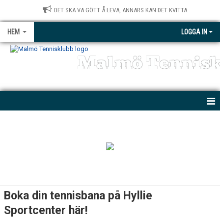
DET SKA VA GÖTT Å LEVA, ANNARS KAN DET KVITTA
HEM
LOGGA IN
Malmö Tennis
NYHETER
KONTAKT
BÖRJA SPELA
MTK PARATENNIS
Boka din tennisbana på Hyllie
PRIVATLEKTIONER
Sportcenter här!