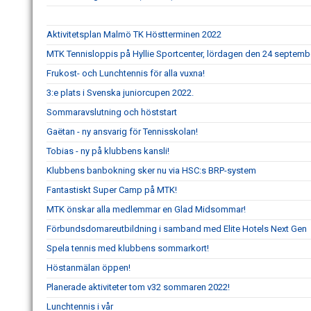
Aktivitetsplan Malmö TK Höstterminen 2022
MTK Tennisloppis på Hyllie Sportcenter, lördagen den 24 septemb
Frukost- och Lunchtennis för alla vuxna!
3:e plats i Svenska juniorcupen 2022.
Sommaravslutning och höststart
Gaëtan - ny ansvarig för Tennisskolan!
Tobias - ny på klubbens kansli!
Klubbens banbokning sker nu via HSC:s BRP-system
Fantastiskt Super Camp på MTK!
MTK önskar alla medlemmar en Glad Midsommar!
Förbundsdomareutbildning i samband med Elite Hotels Next Gen
Spela tennis med klubbens sommarkort!
Höstanmälan öppen!
Planerade aktiviteter tom v32 sommaren 2022!
Lunchtennis i vår