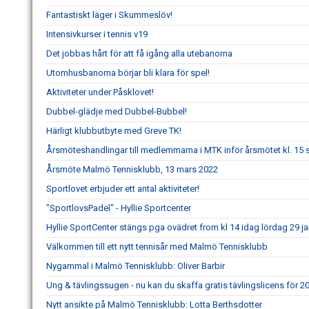
Fantastiskt läger i Skummeslöv!
Intensivkurser i tennis v19
Det jobbas hårt för att få igång alla utebanorna
Utomhusbanorna börjar bli klara för spel!
Aktiviteter under Påsklovet!
Dubbel-glädje med Dubbel-Bubbel!
Härligt klubbutbyte med Greve TK!
Årsmöteshandlingar till medlemmarna i MTK inför årsmötet kl. 1
Årsmöte Malmö Tennisklubb, 13 mars 2022
Sportlovet erbjuder ett antal aktiviteter!
"SportlovsPadel" - Hyllie Sportcenter
Hyllie SportCenter stängs pga ovädret from kl 14 idag lördag 29 ja
Välkommen till ett nytt tennisår med Malmö Tennisklubb
Nygammal i Malmö Tennisklubb: Oliver Barbir
Ung & tävlingssugen - nu kan du skaffa gratis tävlingslicens för 2
Nytt ansikte på Malmö Tennisklubb: Lotta Berthsdotter