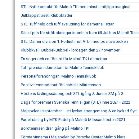
STL: Nytt kontrakt för Malmö TK med minsta möjliga marginal
Julklappstipset: Klubbkläder
STL: Tuff helg och tuff avslutning för damerna i ettan
Sänkt pris för ströbokningar inomhus fram till Jul hos Malmö Tenn
STL: Damer division 1: Förlust mot ATL- med positiva tecken
Klubbkväll: Dubbel-Bubbel - lördagen den 27 november!
En seger och en förlust för Malmö TK i damettan
Tuff premiär i damettan för Malmö Tennisklubb
Personalförändringar i Malmö Tennisklubb
Positiv hemmadebut för Isabella Mårtensson
Höstens tävlingssäsong och STL igång & Junior-SM på G
Dags för premiär i Svenska Tennisligan (STL) inne 2021–2022
Majspelen i september – ett lyckat arrangemang & en lyckad flytt
Padelträning by MTK Padel på Malmö Mässan hösten 2021
Bordtennisen drar igång på Malmö TK!
Första vinnarna i Majspelen by Porsche Center Malmö klara