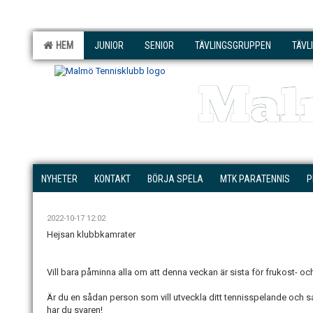
HEM
JUNIOR
SENIOR
TÄVLINGSGRUPPEN
TÄVL
Mal
NYHETER
KONTAKT
BÖRJA SPELA
MTK PARATENNIS
P
2022-10-17 12:02
Hejsan klubbkamrater
Vill bara påminna alla om att denna veckan är sista för frukost- oc
Är du en sådan person som vill utveckla ditt tennisspelande och s
har du svaren!