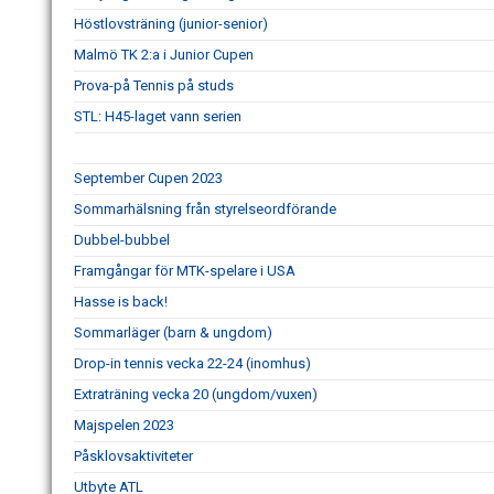
Höstlovsträning (junior-senior)
Malmö TK 2:a i Junior Cupen
Prova-på Tennis på studs
STL: H45-laget vann serien
September Cupen 2023
Sommarhälsning från styrelseordförande
Dubbel-bubbel
Framgångar för MTK-spelare i USA
Hasse is back!
Sommarläger (barn & ungdom)
Drop-in tennis vecka 22-24 (inomhus)
Extraträning vecka 20 (ungdom/vuxen)
Majspelen 2023
Påsklovsaktiviteter
Utbyte ATL