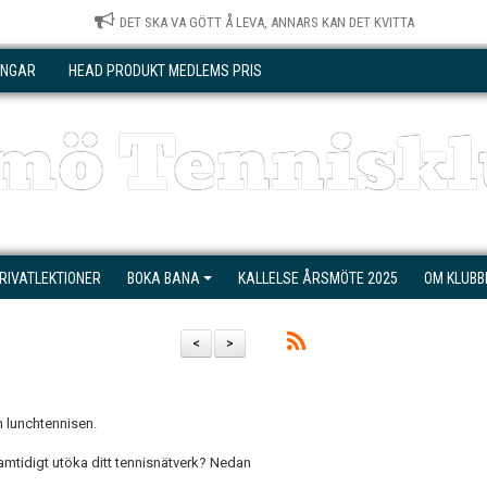
DET SKA VA GÖTT Å LEVA, ANNARS KAN DET KVITTA
INGAR
HEAD PRODUKT MEDLEMS PRIS
mö Tenniskl
RIVATLEKTIONER
BOKA BANA
KALLELSE ÅRSMÖTE 2025
OM KLUBB
<
>
h lunchtennisen.
amtidigt utöka ditt tennisnätverk? Nedan