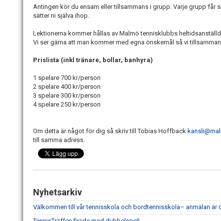
Antingen kör du ensam eller tillsammans i grupp. Varje grupp får 
sätter ni själva ihop.
Lektionerna kommer hållas av Malmö tennisklubbs heltidsanställd
Vi ser gärna att man kommer med egna önskemål så vi tillsammans
Prislista (inkl tränare, bollar, banhyra)
1 spelare 700 kr/person
2 spelare 400 kr/person
3 spelare 300 kr/person
4 spelare 250 kr/person
Om detta är något för dig så skriv till Tobias Hoffback
kansli@mal
till samma adress.
Nyhetsarkiv
Välkommen till vår tennisskola och bordtennisskola– anmälan är
TennisTräffen firade med dubbelspel!