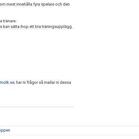
som mest innehålla fyra spelare och den
a tränare.
 kan sätta ihop ett bra träningsupplägg.
motk.se
, har ni frågor så mailar ni dessa
 öppen