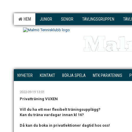
HEM
JUNIOR
SENIOR
TÄVLINGSGRUPPEN
TÄVL
Mal
NYHETER
KONTAKT
BÖRJA SPELA
MTK PARATENNIS
P
2022-09-19 13:01
Privatträning VUXEN
Vill du ha ett mer flexibelt träningsupplägg?
Kan du träna vardagar innan kl 16?
Då kan du boka in privatlektioner dagtid hos oss!