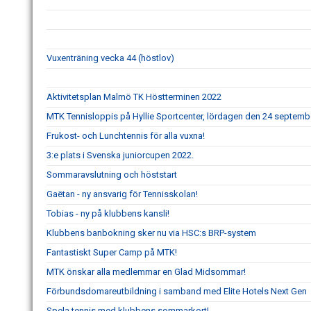
Vuxenträning vecka 44 (höstlov)
Aktivitetsplan Malmö TK Höstterminen 2022
MTK Tennisloppis på Hyllie Sportcenter, lördagen den 24 septemb
Frukost- och Lunchtennis för alla vuxna!
3:e plats i Svenska juniorcupen 2022.
Sommaravslutning och höststart
Gaëtan - ny ansvarig för Tennisskolan!
Tobias - ny på klubbens kansli!
Klubbens banbokning sker nu via HSC:s BRP-system
Fantastiskt Super Camp på MTK!
MTK önskar alla medlemmar en Glad Midsommar!
Förbundsdomareutbildning i samband med Elite Hotels Next Gen
Spela tennis med klubbens sommarkort!