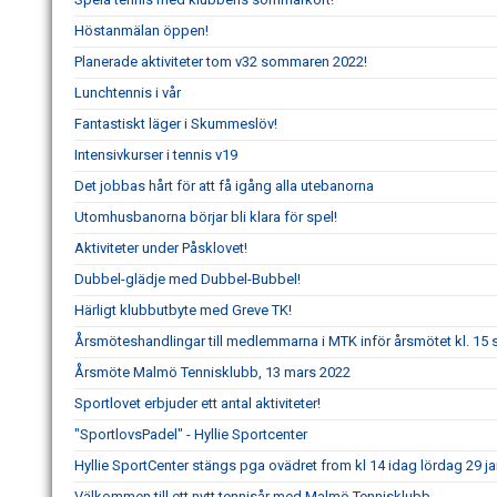
Höstanmälan öppen!
Planerade aktiviteter tom v32 sommaren 2022!
Lunchtennis i vår
Fantastiskt läger i Skummeslöv!
Intensivkurser i tennis v19
Det jobbas hårt för att få igång alla utebanorna
Utomhusbanorna börjar bli klara för spel!
Aktiviteter under Påsklovet!
Dubbel-glädje med Dubbel-Bubbel!
Härligt klubbutbyte med Greve TK!
Årsmöteshandlingar till medlemmarna i MTK inför årsmötet kl. 1
Årsmöte Malmö Tennisklubb, 13 mars 2022
Sportlovet erbjuder ett antal aktiviteter!
"SportlovsPadel" - Hyllie Sportcenter
Hyllie SportCenter stängs pga ovädret from kl 14 idag lördag 29 ja
Välkommen till ett nytt tennisår med Malmö Tennisklubb