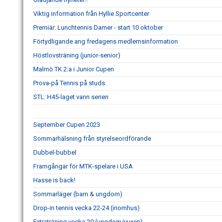
Viktig information från Hyllie Sportcenter
Premiär: Lunchtennis Damer - start 10 oktober
Förtydligande ang fredagens medlemsinformation
Höstlovsträning (junior-senior)
Malmö TK 2:a i Junior Cupen
Prova-på Tennis på studs
STL: H45-laget vann serien
September Cupen 2023
Sommarhälsning från styrelseordförande
Dubbel-bubbel
Framgångar för MTK-spelare i USA
Hasse is back!
Sommarläger (barn & ungdom)
Drop-in tennis vecka 22-24 (inomhus)
Extraträning vecka 20 (ungdom/vuxen)