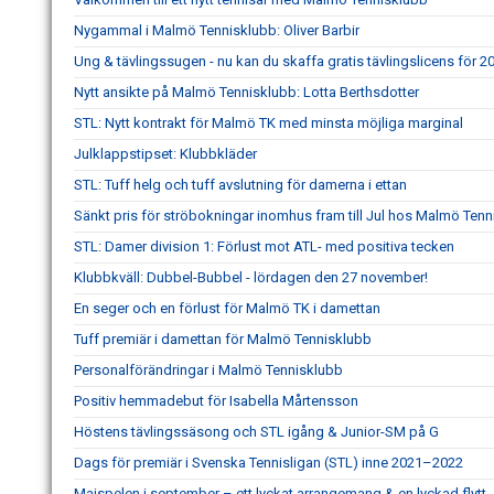
Nygammal i Malmö Tennisklubb: Oliver Barbir
Ung & tävlingssugen - nu kan du skaffa gratis tävlingslicens för 2
Nytt ansikte på Malmö Tennisklubb: Lotta Berthsdotter
STL: Nytt kontrakt för Malmö TK med minsta möjliga marginal
Julklappstipset: Klubbkläder
STL: Tuff helg och tuff avslutning för damerna i ettan
Sänkt pris för ströbokningar inomhus fram till Jul hos Malmö Tenn
STL: Damer division 1: Förlust mot ATL- med positiva tecken
Klubbkväll: Dubbel-Bubbel - lördagen den 27 november!
En seger och en förlust för Malmö TK i damettan
Tuff premiär i damettan för Malmö Tennisklubb
Personalförändringar i Malmö Tennisklubb
Positiv hemmadebut för Isabella Mårtensson
Höstens tävlingssäsong och STL igång & Junior-SM på G
Dags för premiär i Svenska Tennisligan (STL) inne 2021–2022
Majspelen i september – ett lyckat arrangemang & en lyckad flytt