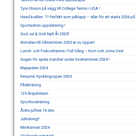
Tyra Olsson på vägg till College Tennis i USA !
Head kvällen: ?? Perfekt som julklapp – eller för att starta 2026 på 
Sportadmin uppdatering !
God Jul & Gott Nytt År 2025!
Anmälan till Vårterminen 2025 är nu öppen!
Lunch- och Frukosttennis i Full Gång – Kom och Joina Oss!
Sugen för spela matcher under höstterminen 2024 !
Majspelen 2024
Resumé: Kycklingcupen 2024
Påskträning
125-årsjubileum
Sportlovsträning
Årets julfest 16 dec
Julträning!!
Minikannan 2024
Glädjande nyheter!!