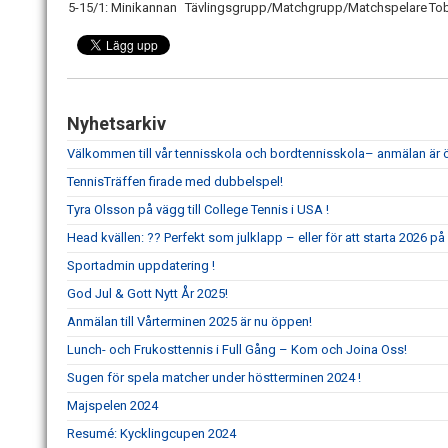
5-15/1: Minikannan
Tävlingsgrupp/Matchgrupp/Matchspelare
Tob
Nyhetsarkiv
Välkommen till vår tennisskola och bordtennisskola– anmälan är
TennisTräffen firade med dubbelspel!
Tyra Olsson på vägg till College Tennis i USA !
Head kvällen: ?? Perfekt som julklapp – eller för att starta 2026 på 
Sportadmin uppdatering !
God Jul & Gott Nytt År 2025!
Anmälan till Vårterminen 2025 är nu öppen!
Lunch- och Frukosttennis i Full Gång – Kom och Joina Oss!
Sugen för spela matcher under höstterminen 2024 !
Majspelen 2024
Resumé: Kycklingcupen 2024