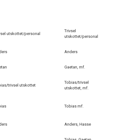
Trivsel
vsel utskottet/personal
utskottet/personal
ders
Anders
etan
Gaetan, mf.
Tobias/trivsel
ias/trivsel utskottet
utskottet, mf.
bias
Tobias mf.
ders
Anders, Hasse
Tobias, Gaetan,