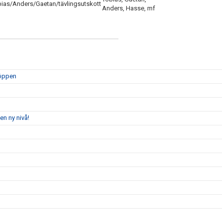
ias/Anders/Gaetan/tävlingsutskott
Anders, Hasse, mf
 öppen
en ny nivå!