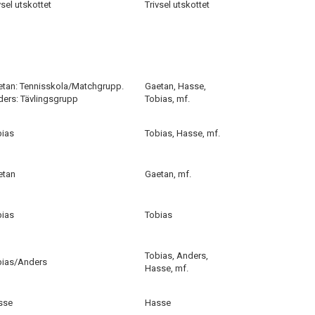
vsel utskottet
Trivsel utskottet
tan: Tennisskola/Matchgrupp.
Gaetan, Hasse,
ers: Tävlingsgrupp
Tobias, mf.
bias
Tobias, Hasse, mf.
etan
Gaetan, mf.
bias
Tobias
Tobias, Anders,
bias/Anders
Hasse, mf.
sse
Hasse