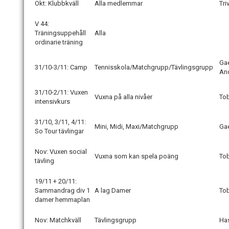
Okt: Klubbkväll
Alla medlemmar
Tri
V 44:
Träningsuppehåll
Alla
ordinarie träning
Gae
31/10-3/11: Camp
Tennisskola/Matchgrupp/Tävlingsgrupp
And
31/10-2/11: Vuxen
Vuxna på alla nivåer
To
intensivkurs
31/10, 3/11, 4/11:
Mini, Midi, Maxi/Matchgrupp
Ga
So Tour tävlingar
Nov: Vuxen social
Vuxna som kan spela poäng
To
tävling
19/11 + 20/11:
Sammandrag div 1
A lag Damer
To
damer hemmaplan
Nov: Matchkväll
Tävlingsgrupp
Ha