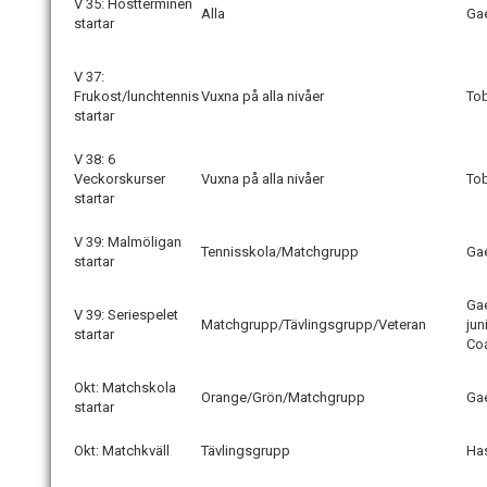
V 35: Höstterminen
Alla
Gae
startar
V 37:
Frukost/lunchtennis
Vuxna på alla nivåer
To
startar
V 38: 6
Veckorskurser
Vuxna på alla nivåer
To
startar
V 39: Malmöligan
Tennisskola/Matchgrupp
Ga
startar
Gae
V 39: Seriespelet
Matchgrupp/Tävlingsgrupp/Veteran
jun
startar
Co
Okt: Matchskola
Orange/Grön/Matchgrupp
Ga
startar
Okt: Matchkväll
Tävlingsgrupp
Ha