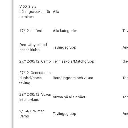
V 50: Sista
träningsveckan för
Alla
terminen
17/12: Julfest
Alla kategorier
Tri
Dec: Utbyte med
Tävlingsgrupp
An
annan klubb
27/12-30/12: Camp
Tennisskola/Matchgrupp
Ga
27/12: Generations
dubbel/social
Barn/ungdom och vuxna
Tob
tävling
28/12-30/12: Vuxen
Vuxna på alla nivåer
To
Intensivkurs
2/1-4/1: Winter
Tävlingsgrupp
An
Camp