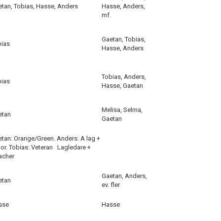
tan, Tobias, Hasse, Anders
Hasse, Anders,
mf.
Gaetan, Tobias,
bias
Hasse, Anders
Tobias, Anders,
bias
Hasse, Gaetan
Melisa, Selma,
etan
Gaetan
tan: Orange/Green. Anders: A lag +
ior. Tobias: Veteran Lagledare +
acher
Gaetan, Anders,
etan
ev. fler
sse
Hasse