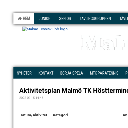
HEM
JUNIOR
SENIOR
TÄVLINGSGRUPPEN
TÄVL
Mal
NYHETER
KONTAKT
BÖRJA SPELA
MTK PARATENNIS
P
Aktivitetsplan Malmö TK Hösttermin
2022-09-15 14:45
Datum/Aktivitet
Kategori
Ans