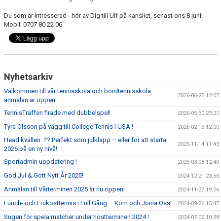
Du som är intresserad - hör av Dig till Ulf på kansliet, senast ons 8 juni!
Mobil: 0707 80 22 06
Nyhetsarkiv
Välkommen till vår tennisskola och bordtennisskola–
2026-06-23 12:07
anmälan är öppen
TennisTräffen firade med dubbelspel!
2026-05-30 23:27
Tyra Olsson på vägg till College Tennis i USA !
2026-02-13 12:00
Head kvällen: ?? Perfekt som julklapp – eller för att starta
2025-11-14 11:43
2026 på en ny nivå!
Sportadmin uppdatering !
2025-03-08 12:40
God Jul & Gott Nytt År 2025!
2024-12-21 23:56
Anmälan till Vårterminen 2025 är nu öppen!
2024-11-27 19:26
Lunch- och Frukosttennis i Full Gång – Kom och Joina Oss!
2024-09-26 15:47
Sugen för spela matcher under höstterminen 2024 !
2024-07-02 10:38