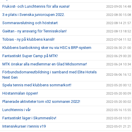
Frukost- och Lunchtennis för alla vuxna!
2022-09-05 14:48
3:e plats i Svenska juniorcupen 2022.
2022-08-30 15:08
Sommaravslutning och höststart
2022-08-14 21:57
Gaëtan - ny ansvarig för Tennisskolan!
2022-08-13 18:52
Tobias - ny på klubbens kansli!
2022-07-04 11:52
Klubbens banbokning sker nu via HSC:s BRP-system
2022-06-30 21:00
Fantastiskt Super Camp på MTK!
2022-06-29 00:20
MTK önskar alla medlemmar en Glad Midsommar!
2022-06-24 10:34
Förbundsdomareutbildning i samband med Elite Hotels
2022-06-06 16:12
Next Gen
Spela tennis med klubbens sommarkort!
2022-05-20 00:12
Höstanmälan öppen!
2022-05-20 00:09
Planerade aktiviteter tom v32 sommaren 2022!
2022-05-20 00:02
Lunchtennis i vår
2022-05-16 15:55
Fantastiskt läger i Skummeslöv!
2022-05-03 10:51
Intensivkurser i tennis v19
2022-05-01 21:21