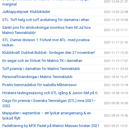
2021-12-04 21:37
marginal
Julklappstipset: Klubbkläder
2021-12-02 22:08
STL: Tuff helg och tuff avslutning för damerna i ettan
2021-11-29 19:58
Sänkt pris för ströbokningar inomhus fram till Jul hos
2021-11-23 17:11
Malmö Tennisklubb!
STL: Damer division 1: Förlust mot ATL- med positiva
2021-11-17 21:55
tecken
Klubbkväll: Dubbel-Bubbel - lördagen den 27 november!
2021-11-17 13:20
En seger och en förlust för Malmö TK i damettan
2021-11-13 17:07
Tuff premiär i damettan för Malmö Tennisklubb
2021-11-11 23:53
Personalförändringar i Malmö Tennisklubb
2021-10-31 15:37
Positiv hemmadebut för Isabella Mårtensson
2021-10-29 15:18
Höstens tävlingssäsong och STL igång & Junior-SM på G
2021-10-28 13:10
Dags för premiär i Svenska Tennisligan (STL) inne 2021–
2021-09-30 16:00
2022
Majspelen i september – ett lyckat arrangemang & en
2021-09-24 15:36
lyckad flytt
Padelträning by MTK Padel på Malmö Mässan hösten 2021
2021-09-21 13:31