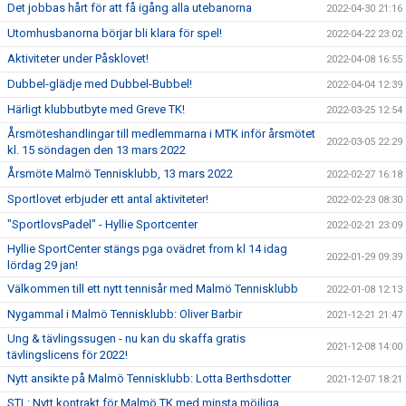
Det jobbas hårt för att få igång alla utebanorna
2022-04-30 21:16
Utomhusbanorna börjar bli klara för spel!
2022-04-22 23:02
Aktiviteter under Påsklovet!
2022-04-08 16:55
Dubbel-glädje med Dubbel-Bubbel!
2022-04-04 12:39
Härligt klubbutbyte med Greve TK!
2022-03-25 12:54
Årsmöteshandlingar till medlemmarna i MTK inför årsmötet
2022-03-05 22:29
kl. 15 söndagen den 13 mars 2022
Årsmöte Malmö Tennisklubb, 13 mars 2022
2022-02-27 16:18
Sportlovet erbjuder ett antal aktiviteter!
2022-02-23 08:30
"SportlovsPadel" - Hyllie Sportcenter
2022-02-21 23:09
Hyllie SportCenter stängs pga ovädret from kl 14 idag
2022-01-29 09:39
lördag 29 jan!
Välkommen till ett nytt tennisår med Malmö Tennisklubb
2022-01-08 12:13
Nygammal i Malmö Tennisklubb: Oliver Barbir
2021-12-21 21:47
Ung & tävlingssugen - nu kan du skaffa gratis
2021-12-08 14:00
tävlingslicens för 2022!
Nytt ansikte på Malmö Tennisklubb: Lotta Berthsdotter
2021-12-07 18:21
STL: Nytt kontrakt för Malmö TK med minsta möjliga