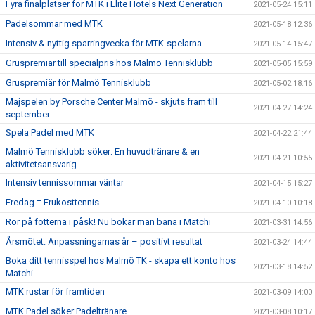
Fyra finalplatser för MTK i Elite Hotels Next Generation
2021-05-24 15:11
Padelsommar med MTK
2021-05-18 12:36
Intensiv & nyttig sparringvecka för MTK-spelarna
2021-05-14 15:47
Gruspremiär till specialpris hos Malmö Tennisklubb
2021-05-05 15:59
Gruspremiär för Malmö Tennisklubb
2021-05-02 18:16
Majspelen by Porsche Center Malmö - skjuts fram till
2021-04-27 14:24
september
Spela Padel med MTK
2021-04-22 21:44
Malmö Tennisklubb söker: En huvudtränare & en
2021-04-21 10:55
aktivitetsansvarig
Intensiv tennissommar väntar
2021-04-15 15:27
Fredag = Frukosttennis
2021-04-10 10:18
Rör på fötterna i påsk! Nu bokar man bana i Matchi
2021-03-31 14:56
Årsmötet: Anpassningarnas år – positivt resultat
2021-03-24 14:44
Boka ditt tennisspel hos Malmö TK - skapa ett konto hos
2021-03-18 14:52
Matchi
MTK rustar för framtiden
2021-03-09 14:00
MTK Padel söker Padeltränare
2021-03-08 10:17