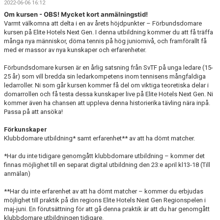
2022-06-06 16:12
BOKA BANA
Om kursen - OBS! Mycket kort anmälningstid!
Varmt välkomna att delta i en av årets höjdpunkter – Förbundsdomare
KALLELSE ÅRSMÖTE 2025
kursen på Elite Hotels Next Gen. I denna utbildning kommer du att få träffa
många nya människor, döma tennis på hög juniornivå, och framförallt få
OM KLUBBEN
med er massor av nya kunskaper och erfarenheter.
Förbundsdomare kursen är en årlig satsning från SvTF på unga ledare (15-
NYHETSARKIV
25 år) som vill bredda sin ledarkompetens inom tennisens mångfaldiga
ledarroller. Ni som går kursen kommer få del om viktiga teoretiska delar i
domarrollen och få testa dessa kunskaper live på Elite Hotels Next Gen. Ni
kommer även ha chansen att uppleva denna historierika tävling nära inpå.
Passa på att ansöka!
Förkunskaper
Klubbdomare utbildning* samt erfarenhet** av att ha dömt matcher.
*Har du inte tidigare genomgått klubbdomare utbildning – kommer det
finnas möjlighet till en separat digital utbildning den 23:e april kl13-18 (Till
anmälan)
**Har du inte erfarenhet av att ha dömt matcher – kommer du erbjudas
möjlighet till praktik på din regions Elite Hotels Next Gen Regionspelen i
maj-juni. En förutsättning för att gå denna praktik är att du har genomgått
klubbdomare utbildningen tidigare.