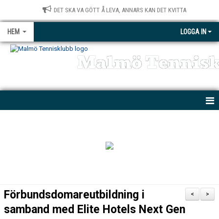
DET SKA VA GÖTT Å LEVA, ANNARS KAN DET KVITTA
HEM
LOGGA IN
Malmö Tennis
NYHETER
KONTAKT
BÖRJA SPELA
MTK PARATENNIS
Förbundsdomareutbildning i
<
>
PRIVATLEKTIONER
samband med Elite Hotels Next Gen