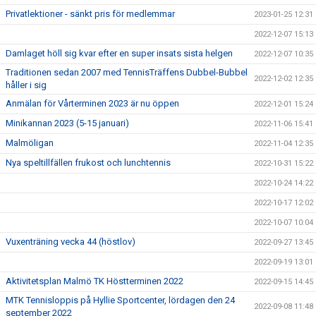
Privatlektioner - sänkt pris för medlemmar
2023-01-25 12:31
2022-12-07 15:13
Damlaget höll sig kvar efter en super insats sista helgen
2022-12-07 10:35
Traditionen sedan 2007 med TennisTräffens Dubbel-Bubbel
2022-12-02 12:35
håller i sig
Anmälan för Vårterminen 2023 är nu öppen
2022-12-01 15:24
Minikannan 2023 (5-15 januari)
2022-11-06 15:41
Malmöligan
2022-11-04 12:35
Nya speltillfällen frukost och lunchtennis
2022-10-31 15:22
2022-10-24 14:22
2022-10-17 12:02
2022-10-07 10:04
Vuxenträning vecka 44 (höstlov)
2022-09-27 13:45
2022-09-19 13:01
Aktivitetsplan Malmö TK Höstterminen 2022
2022-09-15 14:45
MTK Tennisloppis på Hyllie Sportcenter, lördagen den 24
2022-09-08 11:48
september 2022