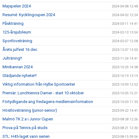
Majspelen 2024
2024-04-08 12:48
Resumé: Kycklingcupen 2024
2024-04-02 12:24
Påskträning
2024-03-11 14:41
125-årsjubileum
2024-02-13 13:54
Sportlovsträning
2024-02-07 12:58
Årets julfest 16 dec
2023-12-07 13:50
Julträning!!
2023-11-24 14:41
Minikannan 2024
2023-10-25 14:38
Glädjande nyheter!!
2023-10-19 13:19
Viktig information från Hyllie Sportcenter
2023-10-09 12:52
Premiär: Lunchtennis Damer - start 10 oktober
2023-10-05 15:21
Förtydligande ang fredagens medlemsinformation
2023-10-03 11:33
Höstlovsträning (junior-senior)
2023-09-22 14:41
Malmö TK 2:a i Junior Cupen
2023-08-28 12:26
Prova-på Tennis på studs
2023-08-21 12:30
STL: H45-laget vann serien
2023-08-15 09:56