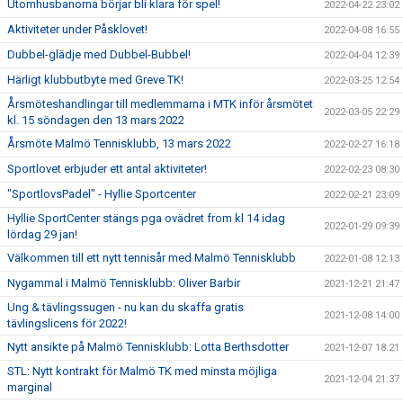
Utomhusbanorna börjar bli klara för spel!
2022-04-22 23:02
Aktiviteter under Påsklovet!
2022-04-08 16:55
Dubbel-glädje med Dubbel-Bubbel!
2022-04-04 12:39
Härligt klubbutbyte med Greve TK!
2022-03-25 12:54
Årsmöteshandlingar till medlemmarna i MTK inför årsmötet
2022-03-05 22:29
kl. 15 söndagen den 13 mars 2022
Årsmöte Malmö Tennisklubb, 13 mars 2022
2022-02-27 16:18
Sportlovet erbjuder ett antal aktiviteter!
2022-02-23 08:30
"SportlovsPadel" - Hyllie Sportcenter
2022-02-21 23:09
Hyllie SportCenter stängs pga ovädret from kl 14 idag
2022-01-29 09:39
lördag 29 jan!
Välkommen till ett nytt tennisår med Malmö Tennisklubb
2022-01-08 12:13
Nygammal i Malmö Tennisklubb: Oliver Barbir
2021-12-21 21:47
Ung & tävlingssugen - nu kan du skaffa gratis
2021-12-08 14:00
tävlingslicens för 2022!
Nytt ansikte på Malmö Tennisklubb: Lotta Berthsdotter
2021-12-07 18:21
STL: Nytt kontrakt för Malmö TK med minsta möjliga
2021-12-04 21:37
marginal