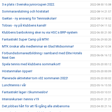
3:e plats i Svenska juniorcupen 2022.
2022-08-30 15:08
Sommaravslutning och höststart
2022-08-14 21:57
Gaëtan - ny ansvarig för Tennisskolan!
2022-08-13 18:52
Tobias - ny på klubbens kansli!
2022-07-04 11:52
Klubbens banbokning sker nu via HSC:s BRP-system
2022-06-30 21:00
Fantastiskt Super Camp på MTK!
2022-06-29 00:20
MTK önskar alla medlemmar en Glad Midsommar!
2022-06-24 10:34
Förbundsdomareutbildning i samband med Elite Hotels
2022-06-06 16:12
Next Gen
Spela tennis med klubbens sommarkort!
2022-05-20 00:12
Höstanmälan öppen!
2022-05-20 00:09
Planerade aktiviteter tom v32 sommaren 2022!
2022-05-20 00:02
Lunchtennis i vår
2022-05-16 15:55
Fantastiskt läger i Skummeslöv!
2022-05-03 10:51
Intensivkurser i tennis v19
2022-05-01 21:21
Det jobbas hårt för att få igång alla utebanorna
2022-04-30 21:16