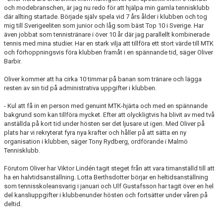
och modebranschen, är jag nu redo för att hjälpa min gamla tennisklubb
där allting startade. Började själv spela vid 7 års ålder i klubben och tog
mig till Sverigeeliten som junior och låg som bäst Top 10 i Sverige. Har
även jobbat som tennistränare i över 10 år där jag parallellt kombinerade
tennis med mina studier. Har en stark vilja att tillföra ett stort värde till MTK
och förhoppningsvis föra klubben framåt i en spännande tid, säger Oliver
Barbir.
Oliver kommer att ha cirka 10 timmar på banan som tränare och lägga
resten av sin tid på administrativa uppgifter i klubben.
- Kul att få in en person med genuint MTK-hjärta och med en spännande
bakgrund som kan tillföra mycket. Efter att olyckligtvis ha blivit av med två
anställda på kort tid under hösten ser det ljusare ut igen. Med Oliver på
plats har vi rekryterat fyra nya krafter och håller på att sätta en ny
organisation i klubben, säger Tony Rydberg, ordförande i Malmö
Tennisklubb.
Förutom Oliver har Viktor Lindén tagit steget från att vara timanställd till att
ha en halvtidsanställning. Lotta Berthsdotter börjar en heltidsanställning
som tennisskoleansvarig i januari och Ulf Gustafsson har tagit över en hel
del kansliuppgifter i klubbenunder hösten och fortsätter under våren på
deltid.