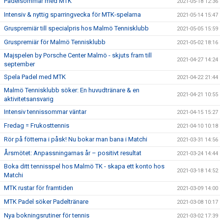
Padelsommar med MTK
2021-05-18 12:36
Intensiv & nyttig sparringvecka för MTK-spelarna
2021-05-14 15:47
Gruspremiär till specialpris hos Malmö Tennisklubb
2021-05-05 15:59
Gruspremiär för Malmö Tennisklubb
2021-05-02 18:16
Majspelen by Porsche Center Malmö - skjuts fram till
2021-04-27 14:24
september
Spela Padel med MTK
2021-04-22 21:44
Malmö Tennisklubb söker: En huvudtränare & en
2021-04-21 10:55
aktivitetsansvarig
Intensiv tennissommar väntar
2021-04-15 15:27
Fredag = Frukosttennis
2021-04-10 10:18
Rör på fötterna i påsk! Nu bokar man bana i Matchi
2021-03-31 14:56
Årsmötet: Anpassningarnas år – positivt resultat
2021-03-24 14:44
Boka ditt tennisspel hos Malmö TK - skapa ett konto hos
2021-03-18 14:52
Matchi
MTK rustar för framtiden
2021-03-09 14:00
MTK Padel söker Padeltränare
2021-03-08 10:17
Nya bokningsrutiner för tennis
2021-03-02 17:39