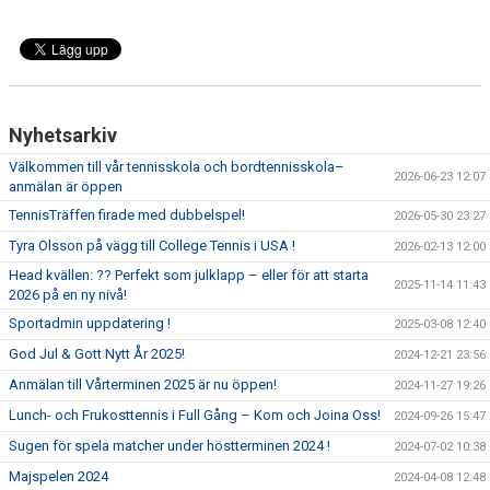
Nyhetsarkiv
Välkommen till vår tennisskola och bordtennisskola–
2026-06-23 12:07
anmälan är öppen
TennisTräffen firade med dubbelspel!
2026-05-30 23:27
Tyra Olsson på vägg till College Tennis i USA !
2026-02-13 12:00
Head kvällen: ?? Perfekt som julklapp – eller för att starta
2025-11-14 11:43
2026 på en ny nivå!
Sportadmin uppdatering !
2025-03-08 12:40
God Jul & Gott Nytt År 2025!
2024-12-21 23:56
Anmälan till Vårterminen 2025 är nu öppen!
2024-11-27 19:26
Lunch- och Frukosttennis i Full Gång – Kom och Joina Oss!
2024-09-26 15:47
Sugen för spela matcher under höstterminen 2024 !
2024-07-02 10:38
Majspelen 2024
2024-04-08 12:48