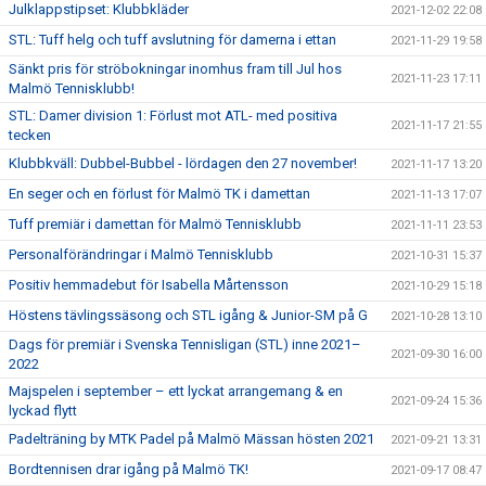
Julklappstipset: Klubbkläder
2021-12-02 22:08
STL: Tuff helg och tuff avslutning för damerna i ettan
2021-11-29 19:58
Sänkt pris för ströbokningar inomhus fram till Jul hos
2021-11-23 17:11
Malmö Tennisklubb!
STL: Damer division 1: Förlust mot ATL- med positiva
2021-11-17 21:55
tecken
Klubbkväll: Dubbel-Bubbel - lördagen den 27 november!
2021-11-17 13:20
En seger och en förlust för Malmö TK i damettan
2021-11-13 17:07
Tuff premiär i damettan för Malmö Tennisklubb
2021-11-11 23:53
Personalförändringar i Malmö Tennisklubb
2021-10-31 15:37
Positiv hemmadebut för Isabella Mårtensson
2021-10-29 15:18
Höstens tävlingssäsong och STL igång & Junior-SM på G
2021-10-28 13:10
Dags för premiär i Svenska Tennisligan (STL) inne 2021–
2021-09-30 16:00
2022
Majspelen i september – ett lyckat arrangemang & en
2021-09-24 15:36
lyckad flytt
Padelträning by MTK Padel på Malmö Mässan hösten 2021
2021-09-21 13:31
Bordtennisen drar igång på Malmö TK!
2021-09-17 08:47