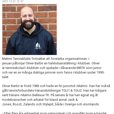
2021-12-21 21:47
BOKA BANA
KALLELSE ÅRSMÖTE 2025
OM KLUBBEN
NYHETSARKIV
Malmö Tennisklubb fortsätter att förstärka organisationen. I
januari påbörjar Oliver Barbir en halvtidsanställning i klubben. Oliver
är tennisskolad i klubben och spelade i dåvarande MBTK som junior
och var en av många duktiga juniorer som fanns i klubben under 1990-
talet.
Oliver Barbir är född 1983 och hade en fin juniortid i Malmö. Han har också
gått tennisförbundets tränarutbildningar TGU1 & TGU2. Han har tidigare
varit tränare i Malmö Bellevue TK. På senare år har han ägnat sig åt
modebranschen och arbetat för bland annat Jack &
Jones, Boozt, Zalando och Stylepit, både i Sverige och utomlands.
- Efter flera års erfarenhet inom näringslivet och specifikt inom e-handel