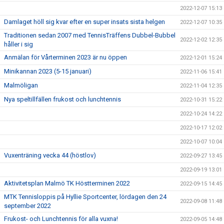
2022-12-07 15:13
Damlaget höll sig kvar efter en super insats sista helgen
2022-12-07 10:35
Traditionen sedan 2007 med TennisTräffens Dubbel-Bubbel
2022-12-02 12:35
håller i sig
Anmälan för Vårterminen 2023 är nu öppen
2022-12-01 15:24
Minikannan 2023 (5-15 januari)
2022-11-06 15:41
Malmöligan
2022-11-04 12:35
Nya speltillfällen frukost och lunchtennis
2022-10-31 15:22
2022-10-24 14:22
2022-10-17 12:02
2022-10-07 10:04
Vuxenträning vecka 44 (höstlov)
2022-09-27 13:45
2022-09-19 13:01
Aktivitetsplan Malmö TK Höstterminen 2022
2022-09-15 14:45
MTK Tennisloppis på Hyllie Sportcenter, lördagen den 24
2022-09-08 11:48
september 2022
Frukost- och Lunchtennis för alla vuxna!
2022-09-05 14:48