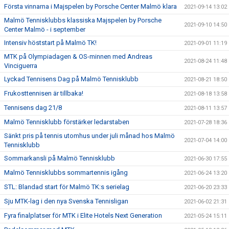
Första vinnarna i Majspelen by Porsche Center Malmö klara
2021-09-14 13:02
Malmö Tennisklubbs klassiska Majspelen by Porsche
2021-09-10 14:50
Center Malmö - i september
Intensiv höststart på Malmö TK!
2021-09-01 11:19
MTK på Olympiadagen & OS-minnen med Andreas
2021-08-24 11:48
Vinciguerra
Lyckad Tennisens Dag på Malmö Tennisklubb
2021-08-21 18:50
Frukosttennisen är tillbaka!
2021-08-18 13:58
Tennisens dag 21/8
2021-08-11 13:57
Malmö Tennisklubb förstärker ledarstaben
2021-07-28 18:36
Sänkt pris på tennis utomhus under juli månad hos Malmö
2021-07-04 14:00
Tennisklubb
Sommarkansli på Malmö Tennisklubb
2021-06-30 17:55
Malmö Tennisklubbs sommartennis igång
2021-06-24 13:20
STL: Blandad start för Malmö TK:s serielag
2021-06-20 23:33
Sju MTK-lag i den nya Svenska Tennisligan
2021-06-02 21:31
Fyra finalplatser för MTK i Elite Hotels Next Generation
2021-05-24 15:11