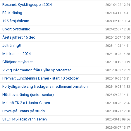
Resumé: Kycklingcupen 2024
2024-04-02 12:24
Påskträning
2024-03-11 14:41
125-årsjubileum
2024-02-13 13:54
Sportlovsträning
2024-02-07 12:58
Årets julfest 16 dec
2023-12-07 13:50
Julträning!!
2023-11-24 14:41
Minikannan 2024
2023-10-25 14:38
Glädjande nyheter!!
2023-10-19 13:19
Viktig information från Hyllie Sportcenter
2023-10-09 12:52
Premiär: Lunchtennis Damer - start 10 oktober
2023-10-05 15:21
Förtydligande ang fredagens medlemsinformation
2023-10-03 11:33
Höstlovsträning (junior-senior)
2023-09-22 14:41
Malmö TK 2:a i Junior Cupen
2023-08-28 12:26
Prova-på Tennis på studs
2023-08-21 12:30
STL: H45-laget vann serien
2023-08-15 09:56
2023-08-07 13:17