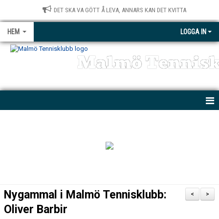
DET SKA VA GÖTT Å LEVA, ANNARS KAN DET KVITTA
HEM
LOGGA IN
Malmö Tennis
NYHETER
KONTAKT
BÖRJA SPELA
MTK PARATENNIS
Nygammal i Malmö Tennisklubb:
<
>
PRIVATLEKTIONER
Oliver Barbir