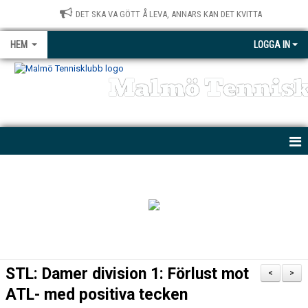
DET SKA VA GÖTT Å LEVA, ANNARS KAN DET KVITTA
HEM
LOGGA IN
Malmö Tennis
NYHETER
KONTAKT
BÖRJA SPELA
MTK PARATENNIS
STL: Damer division 1: Förlust mot
<
>
PRIVATLEKTIONER
ATL- med positiva tecken