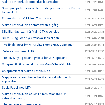
Malmö Tennisklubb förstärker ledarstaben
2021-07-28 18:36
Sänkt pris på tennis utomhus under juli månad hos Malmö
2021-07-04 14:00
Tennisklubb
Sommarkansli på Malmö Tennisklubb
2021-06-30 17:55
Malmö Tennisklubbs sommartennis igång
2021-06-24 13:20
STL: Blandad start för Malmö TK:s serielag
2021-06-20 23:33
Sju MTK-lag i den nya Svenska Tennisligan
2021-06-02 21:31
Fyra finalplatser för MTK i Elite Hotels Next Generation
2021-05-24 15:11
Padelsommar med MTK
2021-05-18 12:36
Intensiv & nyttig sparringvecka för MTK-spelarna
2021-05-14 15:47
Gruspremiär till specialpris hos Malmö Tennisklubb
2021-05-05 15:59
Gruspremiär för Malmö Tennisklubb
2021-05-02 18:16
Majspelen by Porsche Center Malmö - skjuts fram till
2021-04-27 14:24
september
Spela Padel med MTK
2021-04-22 21:44
Malmö Tennisklubb söker: En huvudtränare & en
2021-04-21 10:55
aktivitetsansvarig
Intensiv tennissommar väntar
2021-04-15 15:27