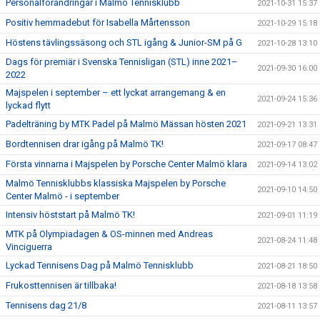
Personalförändringar i Malmö Tennisklubb
2021-10-31 15:37
Positiv hemmadebut för Isabella Mårtensson
2021-10-29 15:18
Höstens tävlingssäsong och STL igång & Junior-SM på G
2021-10-28 13:10
Dags för premiär i Svenska Tennisligan (STL) inne 2021–
2021-09-30 16:00
2022
Majspelen i september – ett lyckat arrangemang & en
2021-09-24 15:36
lyckad flytt
Padelträning by MTK Padel på Malmö Mässan hösten 2021
2021-09-21 13:31
Bordtennisen drar igång på Malmö TK!
2021-09-17 08:47
Första vinnarna i Majspelen by Porsche Center Malmö klara
2021-09-14 13:02
Malmö Tennisklubbs klassiska Majspelen by Porsche
2021-09-10 14:50
Center Malmö - i september
Intensiv höststart på Malmö TK!
2021-09-01 11:19
MTK på Olympiadagen & OS-minnen med Andreas
2021-08-24 11:48
Vinciguerra
Lyckad Tennisens Dag på Malmö Tennisklubb
2021-08-21 18:50
Frukosttennisen är tillbaka!
2021-08-18 13:58
Tennisens dag 21/8
2021-08-11 13:57