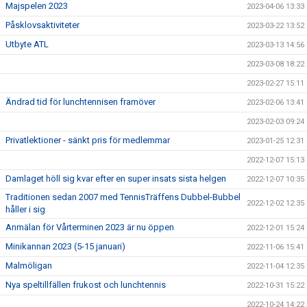
Majspelen 2023
2023-04-06 13:33
Påsklovsaktiviteter
2023-03-22 13:52
Utbyte ATL
2023-03-13 14:56
2023-03-08 18:22
2023-02-27 15:11
Ändrad tid för lunchtennisen framöver
2023-02-06 13:41
2023-02-03 09:24
Privatlektioner - sänkt pris för medlemmar
2023-01-25 12:31
2022-12-07 15:13
Damlaget höll sig kvar efter en super insats sista helgen
2022-12-07 10:35
Traditionen sedan 2007 med TennisTräffens Dubbel-Bubbel
2022-12-02 12:35
håller i sig
Anmälan för Vårterminen 2023 är nu öppen
2022-12-01 15:24
Minikannan 2023 (5-15 januari)
2022-11-06 15:41
Malmöligan
2022-11-04 12:35
Nya speltillfällen frukost och lunchtennis
2022-10-31 15:22
2022-10-24 14:22