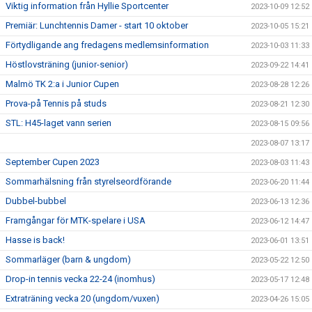
Viktig information från Hyllie Sportcenter
2023-10-09 12:52
Premiär: Lunchtennis Damer - start 10 oktober
2023-10-05 15:21
Förtydligande ang fredagens medlemsinformation
2023-10-03 11:33
Höstlovsträning (junior-senior)
2023-09-22 14:41
Malmö TK 2:a i Junior Cupen
2023-08-28 12:26
Prova-på Tennis på studs
2023-08-21 12:30
STL: H45-laget vann serien
2023-08-15 09:56
2023-08-07 13:17
September Cupen 2023
2023-08-03 11:43
Sommarhälsning från styrelseordförande
2023-06-20 11:44
Dubbel-bubbel
2023-06-13 12:36
Framgångar för MTK-spelare i USA
2023-06-12 14:47
Hasse is back!
2023-06-01 13:51
Sommarläger (barn & ungdom)
2023-05-22 12:50
Drop-in tennis vecka 22-24 (inomhus)
2023-05-17 12:48
Extraträning vecka 20 (ungdom/vuxen)
2023-04-26 15:05