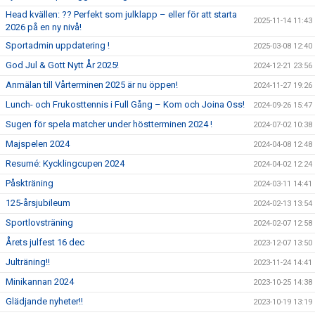
Head kvällen: ?? Perfekt som julklapp – eller för att starta
2025-11-14 11:43
2026 på en ny nivå!
Sportadmin uppdatering !
2025-03-08 12:40
God Jul & Gott Nytt År 2025!
2024-12-21 23:56
Anmälan till Vårterminen 2025 är nu öppen!
2024-11-27 19:26
Lunch- och Frukosttennis i Full Gång – Kom och Joina Oss!
2024-09-26 15:47
Sugen för spela matcher under höstterminen 2024 !
2024-07-02 10:38
Majspelen 2024
2024-04-08 12:48
Resumé: Kycklingcupen 2024
2024-04-02 12:24
Påskträning
2024-03-11 14:41
125-årsjubileum
2024-02-13 13:54
Sportlovsträning
2024-02-07 12:58
Årets julfest 16 dec
2023-12-07 13:50
Julträning!!
2023-11-24 14:41
Minikannan 2024
2023-10-25 14:38
Glädjande nyheter!!
2023-10-19 13:19