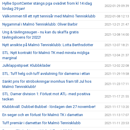
Hyllie SportCenter stängs pga ovädret from kl 14 idag
2022-01-29 09:39
lördag 29 jan!
Välkommen till ett nytt tennisår med Malmö Tennisklubb
2022-01-08 12:13
Nygammal i Malmö Tennisklubb: Oliver Barbir
2021-12-21 21:47
Ung & tävlingssugen - nu kan du skaffa gratis
2021-12-08 14:00
tävlingslicens för 2022!
Nytt ansikte på Malmö Tennisklubb: Lotta Berthsdotter
2021-12-07 18:21
STL: Nytt kontrakt för Malmö TK med minsta möjliga
2021-12-04 21:37
marginal
Julklappstipset: Klubbkläder
2021-12-02 22:08
STL: Tuff helg och tuff avslutning för damerna i ettan
2021-11-29 19:58
Sänkt pris för ströbokningar inomhus fram till Jul hos
2021-11-23 17:11
Malmö Tennisklubb!
STL: Damer division 1: Förlust mot ATL- med positiva
2021-11-17 21:55
tecken
Klubbkväll: Dubbel-Bubbel - lördagen den 27 november!
2021-11-17 13:20
En seger och en förlust för Malmö TK i damettan
2021-11-13 17:07
Tuff premiär i damettan för Malmö Tennisklubb
2021-11-11 23:53