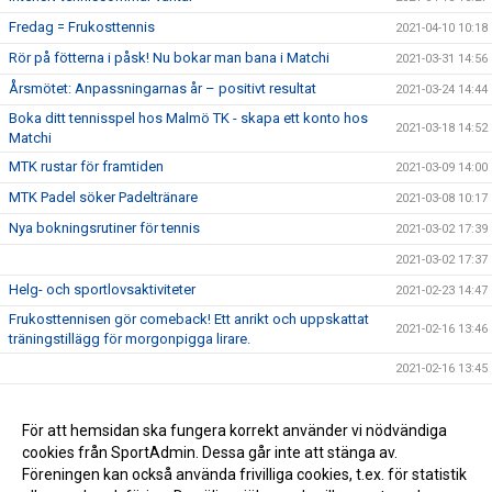
Fredag = Frukosttennis
2021-04-10 10:18
Rör på fötterna i påsk! Nu bokar man bana i Matchi
2021-03-31 14:56
Årsmötet: Anpassningarnas år – positivt resultat
2021-03-24 14:44
Boka ditt tennisspel hos Malmö TK - skapa ett konto hos
2021-03-18 14:52
Matchi
MTK rustar för framtiden
2021-03-09 14:00
MTK Padel söker Padeltränare
2021-03-08 10:17
Nya bokningsrutiner för tennis
2021-03-02 17:39
2021-03-02 17:37
Helg- och sportlovsaktiviteter
2021-02-23 14:47
Frukosttennisen gör comeback! Ett anrikt och uppskattat
2021-02-16 13:46
träningstillägg för morgonpigga lirare.
2021-02-16 13:45
2021-02-16 13:41
Välkommen tillbaka!
För att hemsidan ska fungera korrekt använder vi nödvändiga
2021-02-16 13:40
cookies från SportAdmin. Dessa går inte att stänga av.
2021-02-16 13:38
Föreningen kan också använda frivilliga cookies, t.ex. för statistik