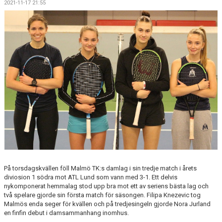
2021-11-17 21:55
BOKA BANA
KALLELSE ÅRSMÖTE 2025
OM KLUBBEN
NYHETSARKIV
På torsdagskvällen föll Malmö TK:s damlag i sin tredje match i årets
diviosion 1 södra mot ATL Lund som vann med 3-1. Ett delvis
nykomponerat hemmalag stod upp bra mot ett av seriens bästa lag och
två spelare gjorde sin första match för säsongen. Filipa Knezevic tog
Malmös enda seger för kvällen och på tredjesingeln gjorde Nora Jurland
en finfin debut i damsammanhang inomhus.