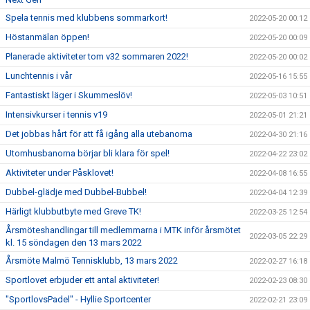
Spela tennis med klubbens sommarkort!
2022-05-20 00:12
Höstanmälan öppen!
2022-05-20 00:09
Planerade aktiviteter tom v32 sommaren 2022!
2022-05-20 00:02
Lunchtennis i vår
2022-05-16 15:55
Fantastiskt läger i Skummeslöv!
2022-05-03 10:51
Intensivkurser i tennis v19
2022-05-01 21:21
Det jobbas hårt för att få igång alla utebanorna
2022-04-30 21:16
Utomhusbanorna börjar bli klara för spel!
2022-04-22 23:02
Aktiviteter under Påsklovet!
2022-04-08 16:55
Dubbel-glädje med Dubbel-Bubbel!
2022-04-04 12:39
Härligt klubbutbyte med Greve TK!
2022-03-25 12:54
Årsmöteshandlingar till medlemmarna i MTK inför årsmötet
2022-03-05 22:29
kl. 15 söndagen den 13 mars 2022
Årsmöte Malmö Tennisklubb, 13 mars 2022
2022-02-27 16:18
Sportlovet erbjuder ett antal aktiviteter!
2022-02-23 08:30
"SportlovsPadel" - Hyllie Sportcenter
2022-02-21 23:09