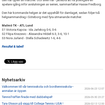
den här typen av matcher. Och även här - jättebra att ha ytterligare en
spelare igång inför avslutningen av serien, sammanfattar Hasse Fredborg.
Den här kommande helgen är det uppehåll för damlaget, sedan följer två
helgsammandrag i Göteborg med fyra utmanande matcher.
Malmö TK - ATL Lund
S1 Victoria Kapcia - Ida Jarlskog 0-6, 0-6
S2 Filipa Knezevic - Alexandra Hildell 6-3, 3-6, 10-1
S3 Nora Jurland - Stella Schadewitz 1-6, 4-6
Resultat & tabell
Nyhetsarkiv
Välkommen till vår tennisskola och bordtennisskola–
2026-06-23 12:07
anmälan är öppen
TennisTräffen firade med dubbelspel!
2026-05-30 23:27
Tyra Olsson på vägg till College Tennis i USA !
2026-02-13 12:00