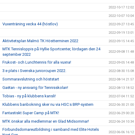
2022-10-17 12:02
2022-10-07 10:04
Vuxenträning vecka 44 (höstlov)
2022-09-27 13:45
2022-09-19 13:01
Aktivitetsplan Malmö TK Höstterminen 2022
2022-09-15 14:45
MTK Tennisloppis på Hyllie Sportcenter, lördagen den 24
2022-09-08 11:48
september 2022
Frukost- och Lunchtennis för alla vuxna!
2022-09-05 14:48
3:e plats i Svenska juniorcupen 2022.
2022-08-30 15:08
Sommaravslutning och höststart
2022-08-14 21:57
Gaëtan - ny ansvarig för Tennisskolan!
2022-08-13 18:52
Tobias - ny på klubbens kansli!
2022-07-04 11:52
Klubbens banbokning sker nu via HSC:s BRP-system
2022-06-30 21:00
Fantastiskt Super Camp på MTK!
2022-06-29 00:20
MTK önskar alla medlemmar en Glad Midsommar!
2022-06-24 10:34
Förbundsdomareutbildning i samband med Elite Hotels
2022-06-06 16:12
Next Gen