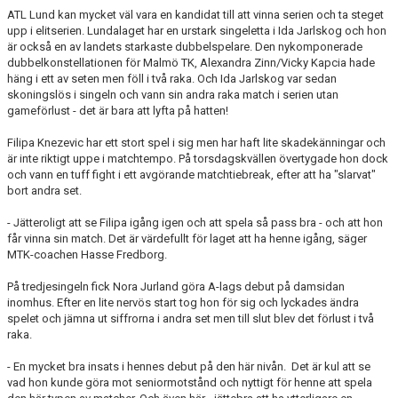
ATL Lund kan mycket väl vara en kandidat till att vinna serien och ta steget
upp i elitserien. Lundalaget har en urstark singeletta i Ida Jarlskog och hon
är också en av landets starkaste dubbelspelare. Den nykomponerade
dubbelkonstellationen för Malmö TK, Alexandra Zinn/Vicky Kapcia hade
häng i ett av seten men föll i två raka. Och Ida Jarlskog var sedan
skoningslös i singeln och vann sin andra raka match i serien utan
gameförlust - det är bara att lyfta på hatten!
Filipa Knezevic har ett stort spel i sig men har haft lite skadekänningar och
är inte riktigt uppe i matchtempo. På torsdagskvällen övertygade hon dock
och vann en tuff fight i ett avgörande matchtiebreak, efter att ha "slarvat"
bort andra set.
- Jätteroligt att se Filipa igång igen och att spela så pass bra - och att hon
får vinna sin match. Det är värdefullt för laget att ha henne igång, säger
MTK-coachen Hasse Fredborg.
På tredjesingeln fick Nora Jurland göra A-lags debut på damsidan
inomhus. Efter en lite nervös start tog hon för sig och lyckades ändra
spelet och jämna ut siffrorna i andra set men till slut blev det förlust i två
raka.
- En mycket bra insats i hennes debut på den här nivån. Det är kul att se
vad hon kunde göra mot seniormotstånd och nyttigt för henne att spela