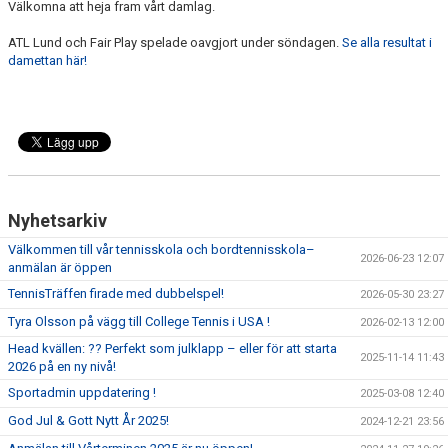
Välkomna att heja fram vårt damlag.
ATL Lund och Fair Play spelade oavgjort under söndagen.
Se alla resultat i
damettan här!
Nyhetsarkiv
Välkommen till vår tennisskola och bordtennisskola–
2026-06-23 12:07
anmälan är öppen
TennisTräffen firade med dubbelspel!
2026-05-30 23:27
Tyra Olsson på vägg till College Tennis i USA !
2026-02-13 12:00
Head kvällen: ?? Perfekt som julklapp – eller för att starta
2025-11-14 11:43
2026 på en ny nivå!
Sportadmin uppdatering !
2025-03-08 12:40
God Jul & Gott Nytt År 2025!
2024-12-21 23:56