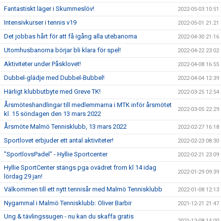
Fantastiskt läger i Skummeslöv!
2022-05-03 10:51
Intensivkurser i tennis v19
2022-05-01 21:21
Det jobbas hårt för att få igång alla utebanorna
2022-04-30 21:16
Utomhusbanorna börjar bli klara för spel!
2022-04-22 23:02
Aktiviteter under Påsklovet!
2022-04-08 16:55
Dubbel-glädje med Dubbel-Bubbel!
2022-04-04 12:39
Härligt klubbutbyte med Greve TK!
2022-03-25 12:54
Årsmöteshandlingar till medlemmarna i MTK inför årsmötet
2022-03-05 22:29
kl. 15 söndagen den 13 mars 2022
Årsmöte Malmö Tennisklubb, 13 mars 2022
2022-02-27 16:18
Sportlovet erbjuder ett antal aktiviteter!
2022-02-23 08:30
"SportlovsPadel" - Hyllie Sportcenter
2022-02-21 23:09
Hyllie SportCenter stängs pga ovädret from kl 14 idag
2022-01-29 09:39
lördag 29 jan!
Välkommen till ett nytt tennisår med Malmö Tennisklubb
2022-01-08 12:13
Nygammal i Malmö Tennisklubb: Oliver Barbir
2021-12-21 21:47
Ung & tävlingssugen - nu kan du skaffa gratis
2021-12-08 14:00