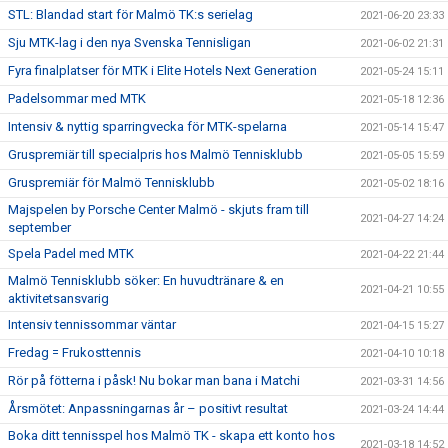
STL: Blandad start för Malmö TK:s serielag
2021-06-20 23:33
Sju MTK-lag i den nya Svenska Tennisligan
2021-06-02 21:31
Fyra finalplatser för MTK i Elite Hotels Next Generation
2021-05-24 15:11
Padelsommar med MTK
2021-05-18 12:36
Intensiv & nyttig sparringvecka för MTK-spelarna
2021-05-14 15:47
Gruspremiär till specialpris hos Malmö Tennisklubb
2021-05-05 15:59
Gruspremiär för Malmö Tennisklubb
2021-05-02 18:16
Majspelen by Porsche Center Malmö - skjuts fram till
2021-04-27 14:24
september
Spela Padel med MTK
2021-04-22 21:44
Malmö Tennisklubb söker: En huvudtränare & en
2021-04-21 10:55
aktivitetsansvarig
Intensiv tennissommar väntar
2021-04-15 15:27
Fredag = Frukosttennis
2021-04-10 10:18
Rör på fötterna i påsk! Nu bokar man bana i Matchi
2021-03-31 14:56
Årsmötet: Anpassningarnas år – positivt resultat
2021-03-24 14:44
Boka ditt tennisspel hos Malmö TK - skapa ett konto hos
2021-03-18 14:52