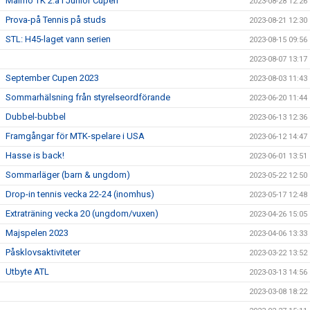
Malmö TK 2:a i Junior Cupen
2023-08-28 12:26
Prova-på Tennis på studs
2023-08-21 12:30
STL: H45-laget vann serien
2023-08-15 09:56
2023-08-07 13:17
September Cupen 2023
2023-08-03 11:43
Sommarhälsning från styrelseordförande
2023-06-20 11:44
Dubbel-bubbel
2023-06-13 12:36
Framgångar för MTK-spelare i USA
2023-06-12 14:47
Hasse is back!
2023-06-01 13:51
Sommarläger (barn & ungdom)
2023-05-22 12:50
Drop-in tennis vecka 22-24 (inomhus)
2023-05-17 12:48
Extraträning vecka 20 (ungdom/vuxen)
2023-04-26 15:05
Majspelen 2023
2023-04-06 13:33
Påsklovsaktiviteter
2023-03-22 13:52
Utbyte ATL
2023-03-13 14:56
2023-03-08 18:22