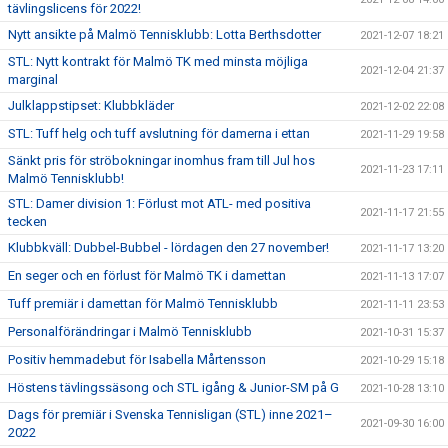
tävlingslicens för 2022!
Nytt ansikte på Malmö Tennisklubb: Lotta Berthsdotter
2021-12-07 18:21
STL: Nytt kontrakt för Malmö TK med minsta möjliga
2021-12-04 21:37
marginal
Julklappstipset: Klubbkläder
2021-12-02 22:08
STL: Tuff helg och tuff avslutning för damerna i ettan
2021-11-29 19:58
Sänkt pris för ströbokningar inomhus fram till Jul hos
2021-11-23 17:11
Malmö Tennisklubb!
STL: Damer division 1: Förlust mot ATL- med positiva
2021-11-17 21:55
tecken
Klubbkväll: Dubbel-Bubbel - lördagen den 27 november!
2021-11-17 13:20
En seger och en förlust för Malmö TK i damettan
2021-11-13 17:07
Tuff premiär i damettan för Malmö Tennisklubb
2021-11-11 23:53
Personalförändringar i Malmö Tennisklubb
2021-10-31 15:37
Positiv hemmadebut för Isabella Mårtensson
2021-10-29 15:18
Höstens tävlingssäsong och STL igång & Junior-SM på G
2021-10-28 13:10
Dags för premiär i Svenska Tennisligan (STL) inne 2021–
2021-09-30 16:00
2022