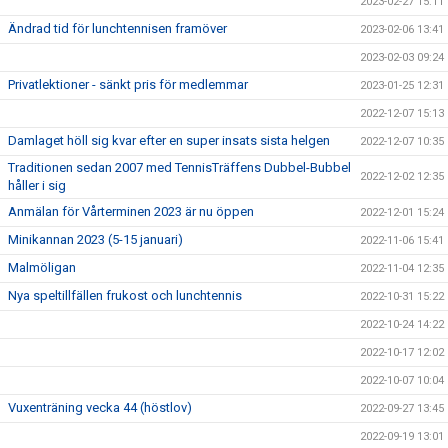
2023-02-27 15:11
Ändrad tid för lunchtennisen framöver
2023-02-06 13:41
2023-02-03 09:24
Privatlektioner - sänkt pris för medlemmar
2023-01-25 12:31
2022-12-07 15:13
Damlaget höll sig kvar efter en super insats sista helgen
2022-12-07 10:35
Traditionen sedan 2007 med TennisTräffens Dubbel-Bubbel
2022-12-02 12:35
håller i sig
Anmälan för Vårterminen 2023 är nu öppen
2022-12-01 15:24
Minikannan 2023 (5-15 januari)
2022-11-06 15:41
Malmöligan
2022-11-04 12:35
Nya speltillfällen frukost och lunchtennis
2022-10-31 15:22
2022-10-24 14:22
2022-10-17 12:02
2022-10-07 10:04
Vuxenträning vecka 44 (höstlov)
2022-09-27 13:45
2022-09-19 13:01