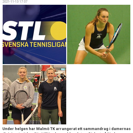
2021-11-13 17:07
BOKA BANA
KALLELSE ÅRSMÖTE 2025
OM KLUBBEN
NYHETSARKIV
Under helgen har Malmö TK arrangerat ett sammandrag i damernas