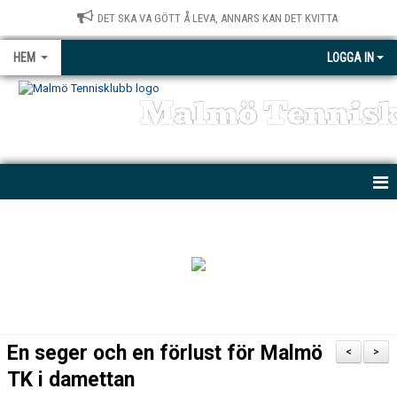
DET SKA VA GÖTT Å LEVA, ANNARS KAN DET KVITTA
HEM
LOGGA IN
Malmö Tennis
NYHETER
KONTAKT
BÖRJA SPELA
MTK PARATENNIS
En seger och en förlust för Malmö
<
>
PRIVATLEKTIONER
TK i damettan