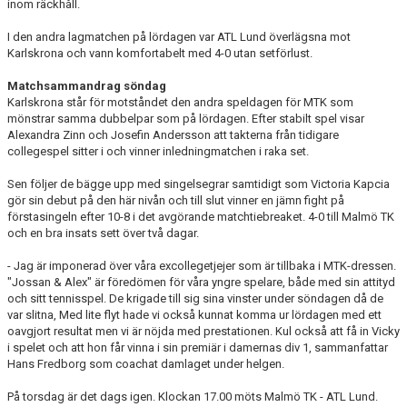
inom räckhåll.
I den andra lagmatchen på lördagen var ATL Lund överlägsna mot
Karlskrona och vann komfortabelt med 4-0 utan setförlust.
Matchsammandrag söndag
Karlskrona står för motståndet den andra speldagen för MTK som
mönstrar samma dubbelpar som på lördagen. Efter stabilt spel visar
Alexandra Zinn och Josefin Andersson att takterna från tidigare
collegespel sitter i och vinner inledningmatchen i raka set.
Sen följer de bägge upp med singelsegrar samtidigt som Victoria Kapcia
gör sin debut på den här nivån och till slut vinner en jämn fight på
förstasingeln efter 10-8 i det avgörande matchtiebreaket. 4-0 till Malmö TK
och en bra insats sett över två dagar.
- Jag är imponerad över våra excollegetjejer som är tillbaka i MTK-dressen.
"Jossan & Alex" är föredömen för våra yngre spelare, både med sin attityd
och sitt tennisspel. De krigade till sig sina vinster under söndagen då de
var slitna, Med lite flyt hade vi också kunnat komma ur lördagen med ett
oavgjort resultat men vi är nöjda med prestationen. Kul också att få in Vicky
i spelet och att hon får vinna i sin premiär i damernas div 1, sammanfattar
Hans Fredborg som coachat damlaget under helgen.
På torsdag är det dags igen. Klockan 17.00 möts Malmö TK - ATL Lund.