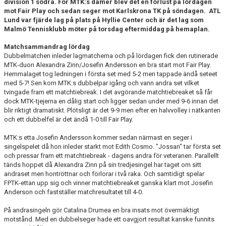
division 1 södra. För MTK:s damer blev det en förlust på lördagen
mot Fair Play och sedan seger mot Karlskrona TK på söndagen. ATL
Lund var fjärde lag på plats på Hyllie Center och är det lag som
Malmö Tennisklubb möter på torsdag eftermiddag på hemaplan.
Matchsammandrag lördag
Dubbelmatchen inleder lagmatcherna och på lördagen fick den rutinerade
MTK-duon Alexandra Zinn/Josefin Andersson en bra start mot Fair Play.
Hemmalaget tog ledningen i första set med 5-2 men tappade ändå seteet
med 5-7! Sen kom MTK:s dubbelpar igång och vann andra set vilket
tvingade fram ett matchtiebreak. I det avgörande matchtiebreaket så får
dock MTK-tjejerna en dålig start och ligger sedan under med 9-6 innan det
blir riktigt dramatiskt. Plötsligt är det 9-9 men efter en halvvolley i nätkanten
och ett dubbelfel är det ändå 1-0 till Fair Play.
MTK:s etta Josefin Andersson kommer sedan närmast en seger i
singelspelet då hon inleder starkt mot Edith Cosmo. "Jossan" tar första set
och pressar fram ett matchtiebreak - dagens andra för veteranen. Parallellt
tänds hoppet då Alexandra Zinn på sin tredjesingel har taget om sitt
andraset men hontröttnar och förlorar i två raka. Och samtidigt spelar
FPTK-ettan upp sig och vinner matchtiebreaket ganska klart mot Josefin
Anderson och fastställer matchresultatet till 4-0.
På andrasingeln gör Catalina Drumea en bra insats mot övermäktigt
motstånd. Med en dubbelseger hade ett oavgjort resultat kanske funnits