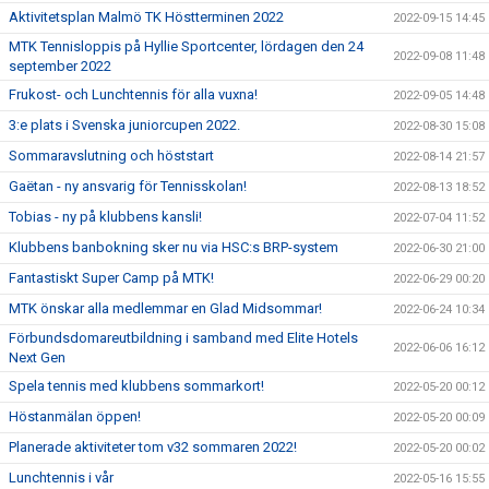
Aktivitetsplan Malmö TK Höstterminen 2022
2022-09-15 14:45
MTK Tennisloppis på Hyllie Sportcenter, lördagen den 24
2022-09-08 11:48
september 2022
Frukost- och Lunchtennis för alla vuxna!
2022-09-05 14:48
3:e plats i Svenska juniorcupen 2022.
2022-08-30 15:08
Sommaravslutning och höststart
2022-08-14 21:57
Gaëtan - ny ansvarig för Tennisskolan!
2022-08-13 18:52
Tobias - ny på klubbens kansli!
2022-07-04 11:52
Klubbens banbokning sker nu via HSC:s BRP-system
2022-06-30 21:00
Fantastiskt Super Camp på MTK!
2022-06-29 00:20
MTK önskar alla medlemmar en Glad Midsommar!
2022-06-24 10:34
Förbundsdomareutbildning i samband med Elite Hotels
2022-06-06 16:12
Next Gen
Spela tennis med klubbens sommarkort!
2022-05-20 00:12
Höstanmälan öppen!
2022-05-20 00:09
Planerade aktiviteter tom v32 sommaren 2022!
2022-05-20 00:02
Lunchtennis i vår
2022-05-16 15:55