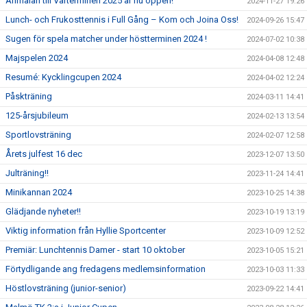
Anmälan till Vårterminen 2025 är nu öppen!
2024-11-27 19:26
Lunch- och Frukosttennis i Full Gång – Kom och Joina Oss!
2024-09-26 15:47
Sugen för spela matcher under höstterminen 2024 !
2024-07-02 10:38
Majspelen 2024
2024-04-08 12:48
Resumé: Kycklingcupen 2024
2024-04-02 12:24
Påskträning
2024-03-11 14:41
125-årsjubileum
2024-02-13 13:54
Sportlovsträning
2024-02-07 12:58
Årets julfest 16 dec
2023-12-07 13:50
Julträning!!
2023-11-24 14:41
Minikannan 2024
2023-10-25 14:38
Glädjande nyheter!!
2023-10-19 13:19
Viktig information från Hyllie Sportcenter
2023-10-09 12:52
Premiär: Lunchtennis Damer - start 10 oktober
2023-10-05 15:21
Förtydligande ang fredagens medlemsinformation
2023-10-03 11:33
Höstlovsträning (junior-senior)
2023-09-22 14:41