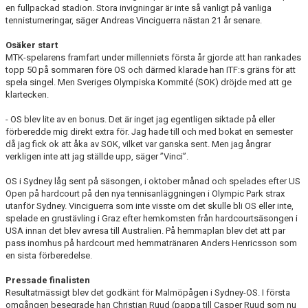
en fullpackad stadion. Stora invigningar är inte så vanligt på vanliga
tennisturneringar, säger Andreas Vinciguerra nästan 21 år senare.
Osäker start
MTK-spelarens framfart under millenniets första år gjorde att han rankades
topp 50 på sommaren före OS och därmed klarade han ITF:s gräns för att
spela singel. Men Sveriges Olympiska Kommité (SOK) dröjde med att ge
klartecken.
- OS blev lite av en bonus. Det är inget jag egentligen siktade på eller
förberedde mig direkt extra för. Jag hade till och med bokat en semester
då jag fick ok att åka av SOK, vilket var ganska sent. Men jag ångrar
verkligen inte att jag ställde upp, säger ”Vinci”.
OS i Sydney låg sent på säsongen, i oktober månad och spelades efter US
Open på hardcourt på den nya tennisanläggningen i Olympic Park strax
utanför Sydney. Vinciguerra som inte visste om det skulle bli OS eller inte,
spelade en grustävling i Graz efter hemkomsten från hardcourtsäsongen i
USA innan det blev avresa till Australien. På hemmaplan blev det att par
pass inomhus på hardcourt med hemmatränaren Anders Henricsson som
en sista förberedelse.
Pressade finalisten
Resultatmässigt blev det godkänt för Malmöpågen i Sydney-OS. I första
omgången besegrade han Christian Ruud (pappa till Casper Ruud som nu