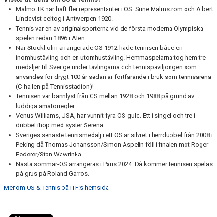
Malmö TK har haft fler representanter i OS. Sune Malmström och Albert
Lindqvist deltog i Antwerpen 1920.
Tennis var en av originalsporterna vid de första moderna Olympiska
spelen redan 1896 i Aten.
När Stockholm arrangerade OS 1912 hade tennisen både en
inomhustävling och en utomhustävling! Hemmaspelarna tog hem tre
medaljer till Sverige under tävlingarna och tennispaviljongen som
användes för drygt 100 år sedan är fortfarande i bruk som tennisarena
(C-hallen på Tennisstadion)!
Tennisen var bannlyst från OS mellan 1928 och 1988 på grund av
luddiga amatörregler.
Venus Williams, USA, har vunnit fyra OS-guld. Ett i singel och tre i
dubbel ihop med syster Serena.
Sveriges senaste tennismedalj i ett OS är silvret i herrdubbel från 2008 i
Peking då Thomas Johansson/Simon Aspelin föll i finalen mot Roger
Federer/Stan Wawrinka.
Nästa sommar-OS arrangeras i Paris 2024. Då kommer tennisen spelas
på grus på Roland Garros.
Mer om OS & Tennis på ITF:s hemsida