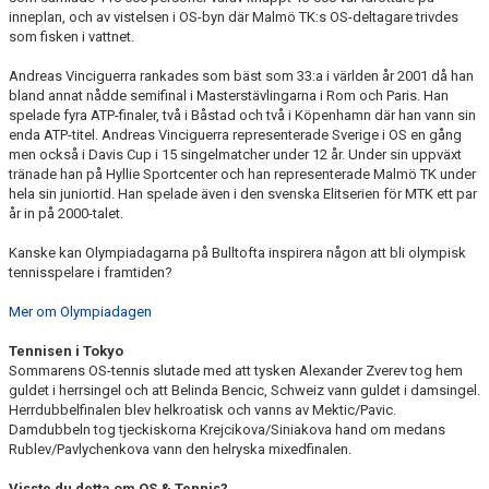
inneplan, och av vistelsen i OS-byn där Malmö TK:s OS-deltagare trivdes
som fisken i vattnet.
Andreas Vinciguerra rankades som bäst som 33:a i världen år 2001 då han
bland annat nådde semifinal i Masterstävlingarna i Rom och Paris. Han
spelade fyra ATP-finaler, två i Båstad och två i Köpenhamn där han vann sin
enda ATP-titel. Andreas Vinciguerra representerade Sverige i OS en gång
men också i Davis Cup i 15 singelmatcher under 12 år. Under sin uppväxt
tränade han på Hyllie Sportcenter och han representerade Malmö TK under
hela sin juniortid. Han spelade även i den svenska Elitserien för MTK ett par
år in på 2000-talet.
Kanske kan Olympiadagarna på Bulltofta inspirera någon att bli olympisk
tennisspelare i framtiden?
Mer om Olympiadagen
Tennisen i Tokyo
Sommarens OS-tennis slutade med att tysken Alexander Zverev tog hem
guldet i herrsingel och att Belinda Bencic, Schweiz vann guldet i damsingel.
Herrdubbelfinalen blev helkroatisk och vanns av Mektic/Pavic.
Damdubbeln tog tjeckiskorna Krejcikova/Siniakova hand om medans
Rublev/Pavlychenkova vann den helryska mixedfinalen.
Visste du detta om OS & Tennis?