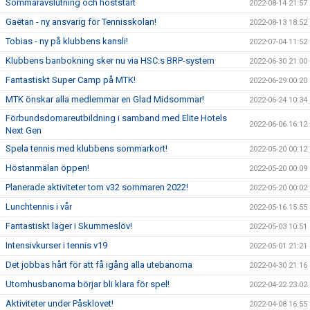
Sommaravslutning och höststart
2022-08-14 21:57
Gaëtan - ny ansvarig för Tennisskolan!
2022-08-13 18:52
Tobias - ny på klubbens kansli!
2022-07-04 11:52
Klubbens banbokning sker nu via HSC:s BRP-system
2022-06-30 21:00
Fantastiskt Super Camp på MTK!
2022-06-29 00:20
MTK önskar alla medlemmar en Glad Midsommar!
2022-06-24 10:34
Förbundsdomareutbildning i samband med Elite Hotels
2022-06-06 16:12
Next Gen
Spela tennis med klubbens sommarkort!
2022-05-20 00:12
Höstanmälan öppen!
2022-05-20 00:09
Planerade aktiviteter tom v32 sommaren 2022!
2022-05-20 00:02
Lunchtennis i vår
2022-05-16 15:55
Fantastiskt läger i Skummeslöv!
2022-05-03 10:51
Intensivkurser i tennis v19
2022-05-01 21:21
Det jobbas hårt för att få igång alla utebanorna
2022-04-30 21:16
Utomhusbanorna börjar bli klara för spel!
2022-04-22 23:02
Aktiviteter under Påsklovet!
2022-04-08 16:55