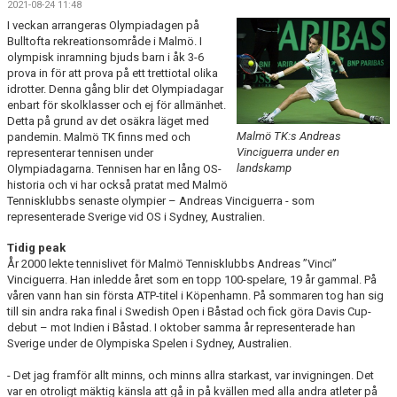
2021-08-24 11:48
BOKA BANA
I veckan arrangeras Olympiadagen på
Bulltofta rekreationsområde i Malmö. I
KALLELSE ÅRSMÖTE 2025
olympisk inramning bjuds barn i åk 3-6
prova in för att prova på ett trettiotal olika
idrotter. Denna gång blir det Olympiadagar
OM KLUBBEN
enbart för skolklasser och ej för allmänhet.
Detta på grund av det osäkra läget med
NYHETSARKIV
Malmö TK:s Andreas
pandemin. Malmö TK finns med och
Vinciguerra under en
representerar tennisen under
landskamp
Olympiadagarna. Tennisen har en lång OS-
historia och vi har också pratat med Malmö
Tennisklubbs senaste olympier – Andreas Vinciguerra - som
representerade Sverige vid OS i Sydney, Australien.
Tidig peak
År 2000 lekte tennislivet för Malmö Tennisklubbs Andreas ”Vinci”
Vinciguerra. Han inledde året som en topp 100-spelare, 19 år gammal. På
våren vann han sin första ATP-titel i Köpenhamn. På sommaren tog han sig
till sin andra raka final i Swedish Open i Båstad och fick göra Davis Cup-
debut – mot Indien i Båstad. I oktober samma år representerade han
Sverige under de Olympiska Spelen i Sydney, Australien.
- Det jag framför allt minns, och minns allra starkast, var invigningen. Det
var en otroligt mäktig känsla att gå in på kvällen med alla andra atleter på