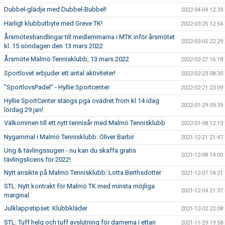
Dubbel-glädje med Dubbel-Bubbel!
2022-04-04 12:39
Härligt klubbutbyte med Greve TK!
2022-03-25 12:54
Årsmöteshandlingar till medlemmarna i MTK inför årsmötet
2022-03-05 22:29
kl. 15 söndagen den 13 mars 2022
Årsmöte Malmö Tennisklubb, 13 mars 2022
2022-02-27 16:18
Sportlovet erbjuder ett antal aktiviteter!
2022-02-23 08:30
"SportlovsPadel" - Hyllie Sportcenter
2022-02-21 23:09
Hyllie SportCenter stängs pga ovädret from kl 14 idag
2022-01-29 09:39
lördag 29 jan!
Välkommen till ett nytt tennisår med Malmö Tennisklubb
2022-01-08 12:13
Nygammal i Malmö Tennisklubb: Oliver Barbir
2021-12-21 21:47
Ung & tävlingssugen - nu kan du skaffa gratis
2021-12-08 14:00
tävlingslicens för 2022!
Nytt ansikte på Malmö Tennisklubb: Lotta Berthsdotter
2021-12-07 18:21
STL: Nytt kontrakt för Malmö TK med minsta möjliga
2021-12-04 21:37
marginal
Julklappstipset: Klubbkläder
2021-12-02 22:08
STL: Tuff helg och tuff avslutning för damerna i ettan
2021-11-29 19:58