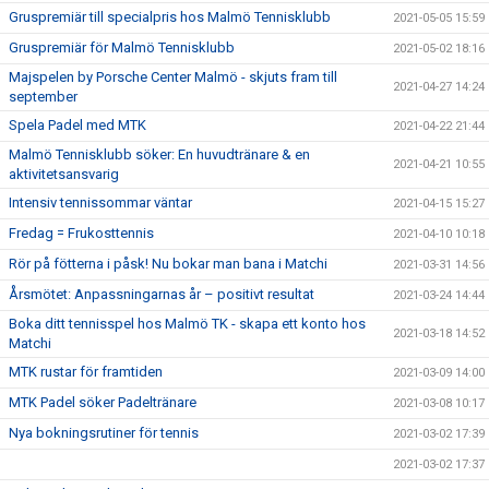
Gruspremiär till specialpris hos Malmö Tennisklubb
2021-05-05 15:59
Gruspremiär för Malmö Tennisklubb
2021-05-02 18:16
Majspelen by Porsche Center Malmö - skjuts fram till
2021-04-27 14:24
september
Spela Padel med MTK
2021-04-22 21:44
Malmö Tennisklubb söker: En huvudtränare & en
2021-04-21 10:55
aktivitetsansvarig
Intensiv tennissommar väntar
2021-04-15 15:27
Fredag = Frukosttennis
2021-04-10 10:18
Rör på fötterna i påsk! Nu bokar man bana i Matchi
2021-03-31 14:56
Årsmötet: Anpassningarnas år – positivt resultat
2021-03-24 14:44
Boka ditt tennisspel hos Malmö TK - skapa ett konto hos
2021-03-18 14:52
Matchi
MTK rustar för framtiden
2021-03-09 14:00
MTK Padel söker Padeltränare
2021-03-08 10:17
Nya bokningsrutiner för tennis
2021-03-02 17:39
2021-03-02 17:37