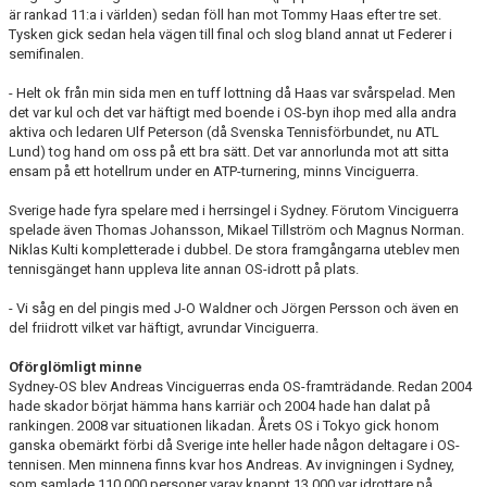
är rankad 11:a i världen) sedan föll han mot Tommy Haas efter tre set.
Tysken gick sedan hela vägen till final och slog bland annat ut Federer i
semifinalen.
- Helt ok från min sida men en tuff lottning då Haas var svårspelad. Men
det var kul och det var häftigt med boende i OS-byn ihop med alla andra
aktiva och ledaren Ulf Peterson (då Svenska Tennisförbundet, nu ATL
Lund) tog hand om oss på ett bra sätt. Det var annorlunda mot att sitta
ensam på ett hotellrum under en ATP-turnering, minns Vinciguerra.
Sverige hade fyra spelare med i herrsingel i Sydney. Förutom Vinciguerra
spelade även Thomas Johansson, Mikael Tillström och Magnus Norman.
Niklas Kulti kompletterade i dubbel. De stora framgångarna uteblev men
tennisgänget hann uppleva lite annan OS-idrott på plats.
- Vi såg en del pingis med J-O Waldner och Jörgen Persson och även en
del friidrott vilket var häftigt, avrundar Vinciguerra.
Oförglömligt minne
Sydney-OS blev Andreas Vinciguerras enda OS-framträdande. Redan 2004
hade skador börjat hämma hans karriär och 2004 hade han dalat på
rankingen. 2008 var situationen likadan. Årets OS i Tokyo gick honom
ganska obemärkt förbi då Sverige inte heller hade någon deltagare i OS-
tennisen. Men minnena finns kvar hos Andreas. Av invigningen i Sydney,
som samlade 110 000 personer varav knappt 13 000 var idrottare på