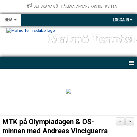
DET SKA VA GÖTT Å LEVA, ANNARS KAN DET KVITTA
HEM
LOGGA IN
Malmö Tennis
NYHETER
KONTAKT
BÖRJA SPELA
MTK PARATENNIS
MTK på Olympiadagen & OS-
<
>
PRIVATLEKTIONER
minnen med Andreas Vinciguerra