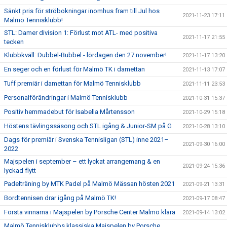
Sänkt pris för ströbokningar inomhus fram till Jul hos
2021-11-23 17:11
Malmö Tennisklubb!
STL: Damer division 1: Förlust mot ATL- med positiva
2021-11-17 21:55
tecken
Klubbkväll: Dubbel-Bubbel - lördagen den 27 november!
2021-11-17 13:20
En seger och en förlust för Malmö TK i damettan
2021-11-13 17:07
Tuff premiär i damettan för Malmö Tennisklubb
2021-11-11 23:53
Personalförändringar i Malmö Tennisklubb
2021-10-31 15:37
Positiv hemmadebut för Isabella Mårtensson
2021-10-29 15:18
Höstens tävlingssäsong och STL igång & Junior-SM på G
2021-10-28 13:10
Dags för premiär i Svenska Tennisligan (STL) inne 2021–
2021-09-30 16:00
2022
Majspelen i september – ett lyckat arrangemang & en
2021-09-24 15:36
lyckad flytt
Padelträning by MTK Padel på Malmö Mässan hösten 2021
2021-09-21 13:31
Bordtennisen drar igång på Malmö TK!
2021-09-17 08:47
Första vinnarna i Majspelen by Porsche Center Malmö klara
2021-09-14 13:02
Malmö Tennisklubbs klassiska Majspelen by Porsche