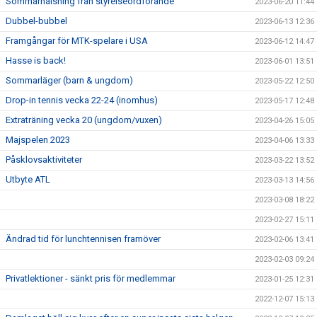
Sommarhälsning från styrelseordförande
2023-06-20 11:44
Dubbel-bubbel
2023-06-13 12:36
Framgångar för MTK-spelare i USA
2023-06-12 14:47
Hasse is back!
2023-06-01 13:51
Sommarläger (barn & ungdom)
2023-05-22 12:50
Drop-in tennis vecka 22-24 (inomhus)
2023-05-17 12:48
Extraträning vecka 20 (ungdom/vuxen)
2023-04-26 15:05
Majspelen 2023
2023-04-06 13:33
Påsklovsaktiviteter
2023-03-22 13:52
Utbyte ATL
2023-03-13 14:56
2023-03-08 18:22
2023-02-27 15:11
Ändrad tid för lunchtennisen framöver
2023-02-06 13:41
2023-02-03 09:24
Privatlektioner - sänkt pris för medlemmar
2023-01-25 12:31
2022-12-07 15:13