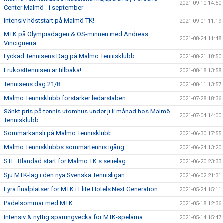
2021-09-10 14:50
Center Malmö - i september
Intensiv höststart på Malmö TK!
2021-09-01 11:19
MTK på Olympiadagen & OS-minnen med Andreas
2021-08-24 11:48
Vinciguerra
Lyckad Tennisens Dag på Malmö Tennisklubb
2021-08-21 18:50
Frukosttennisen är tillbaka!
2021-08-18 13:58
Tennisens dag 21/8
2021-08-11 13:57
Malmö Tennisklubb förstärker ledarstaben
2021-07-28 18:36
Sänkt pris på tennis utomhus under juli månad hos Malmö
2021-07-04 14:00
Tennisklubb
Sommarkansli på Malmö Tennisklubb
2021-06-30 17:55
Malmö Tennisklubbs sommartennis igång
2021-06-24 13:20
STL: Blandad start för Malmö TK:s serielag
2021-06-20 23:33
Sju MTK-lag i den nya Svenska Tennisligan
2021-06-02 21:31
Fyra finalplatser för MTK i Elite Hotels Next Generation
2021-05-24 15:11
Padelsommar med MTK
2021-05-18 12:36
Intensiv & nyttig sparringvecka för MTK-spelarna
2021-05-14 15:47