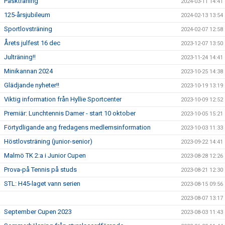
Påskträning
2024-03-11 14:41
125-årsjubileum
2024-02-13 13:54
Sportlovsträning
2024-02-07 12:58
Årets julfest 16 dec
2023-12-07 13:50
Julträning!!
2023-11-24 14:41
Minikannan 2024
2023-10-25 14:38
Glädjande nyheter!!
2023-10-19 13:19
Viktig information från Hyllie Sportcenter
2023-10-09 12:52
Premiär: Lunchtennis Damer - start 10 oktober
2023-10-05 15:21
Förtydligande ang fredagens medlemsinformation
2023-10-03 11:33
Höstlovsträning (junior-senior)
2023-09-22 14:41
Malmö TK 2:a i Junior Cupen
2023-08-28 12:26
Prova-på Tennis på studs
2023-08-21 12:30
STL: H45-laget vann serien
2023-08-15 09:56
2023-08-07 13:17
September Cupen 2023
2023-08-03 11:43