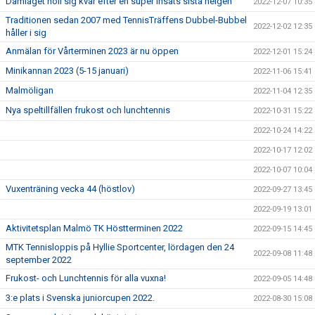
Damlaget höll sig kvar efter en super insats sista helgen
2022-12-07 10:35
Traditionen sedan 2007 med TennisTräffens Dubbel-Bubbel
2022-12-02 12:35
håller i sig
Anmälan för Vårterminen 2023 är nu öppen
2022-12-01 15:24
Minikannan 2023 (5-15 januari)
2022-11-06 15:41
Malmöligan
2022-11-04 12:35
Nya speltillfällen frukost och lunchtennis
2022-10-31 15:22
2022-10-24 14:22
2022-10-17 12:02
2022-10-07 10:04
Vuxenträning vecka 44 (höstlov)
2022-09-27 13:45
2022-09-19 13:01
Aktivitetsplan Malmö TK Höstterminen 2022
2022-09-15 14:45
MTK Tennisloppis på Hyllie Sportcenter, lördagen den 24
2022-09-08 11:48
september 2022
Frukost- och Lunchtennis för alla vuxna!
2022-09-05 14:48
3:e plats i Svenska juniorcupen 2022.
2022-08-30 15:08