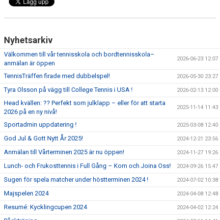
Nyhetsarkiv
Välkommen till vår tennisskola och bordtennisskola–
2026-06-23 12:07
anmälan är öppen
TennisTräffen firade med dubbelspel!
2026-05-30 23:27
Tyra Olsson på vägg till College Tennis i USA !
2026-02-13 12:00
Head kvällen: ?? Perfekt som julklapp – eller för att starta
2025-11-14 11:43
2026 på en ny nivå!
Sportadmin uppdatering !
2025-03-08 12:40
God Jul & Gott Nytt År 2025!
2024-12-21 23:56
Anmälan till Vårterminen 2025 är nu öppen!
2024-11-27 19:26
Lunch- och Frukosttennis i Full Gång – Kom och Joina Oss!
2024-09-26 15:47
Sugen för spela matcher under höstterminen 2024 !
2024-07-02 10:38
Majspelen 2024
2024-04-08 12:48
Resumé: Kycklingcupen 2024
2024-04-02 12:24