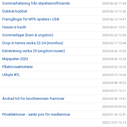
Sommarhälsning från styrelseordförande
2023-06-20 11:44
Dubbel-bubbel
2023-06-13 12:36
Framgångar för MTK-spelare i USA
2023-06-12 14:47
Hasse is back!
2023-06-01 13:51
Sommarläger (barn & ungdom)
2023-05-22 12:50
Drop-in tennis vecka 22-24 (inomhus)
2023-05-17 12:48
Extraträning vecka 20 (ungdom/vuxen)
2023-04-26 15:05
Majspelen 2023
2023-04-06 13:33
Påsklovsaktiviteter
2023-03-22 13:52
Utbyte ATL
2023-03-13 14:56
2023-03-08 18:22
2023-02-27 15:11
Ändrad tid för lunchtennisen framöver
2023-02-06 13:41
2023-02-03 09:24
Privatlektioner - sänkt pris för medlemmar
2023-01-25 12:31
2022-12-07 15:13