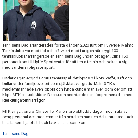
Tennisens Dag arrangerades första gången 2020 runt om i Sverige. Malmö
Tennisklubb var med fjol och självklart med i år igen när drygt 100
tennisklubbar arrangerade en Tennisens Dag under lördagen. Cirka 150
personer kom till Hyllie Sportcenter för att testa tennis och bekanta sig
med världens roligaste sport.
Under dagen erbjöds gratis tennisspel, det bjöds på korv, kaffe, saft och
bullar under familjeeventet som självklart var gratis. Malmö TK:s
medlemmar hade även loppis och fynda kunde man även göra genom att
köpa MTK:s klubbkläder. Dessutom anordandes en tipspromenad – med
idel kluriga tennisfrågor.
MTK:s nya tränare, Christoffer Karlén, projektledde dagen med hjälp av
övrig personal och medlemmar från styrelsen samt en del timtränare. Tack
till alla som hjälpte till och tack till alla som kom!
Tennisens Dag