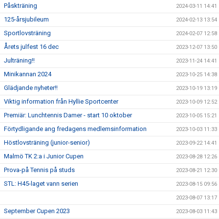
Påskträning
2024-03-11 14:41
125-årsjubileum
2024-02-13 13:54
Sportlovsträning
2024-02-07 12:58
Årets julfest 16 dec
2023-12-07 13:50
Julträning!!
2023-11-24 14:41
Minikannan 2024
2023-10-25 14:38
Glädjande nyheter!!
2023-10-19 13:19
Viktig information från Hyllie Sportcenter
2023-10-09 12:52
Premiär: Lunchtennis Damer - start 10 oktober
2023-10-05 15:21
Förtydligande ang fredagens medlemsinformation
2023-10-03 11:33
Höstlovsträning (junior-senior)
2023-09-22 14:41
Malmö TK 2:a i Junior Cupen
2023-08-28 12:26
Prova-på Tennis på studs
2023-08-21 12:30
STL: H45-laget vann serien
2023-08-15 09:56
2023-08-07 13:17
September Cupen 2023
2023-08-03 11:43