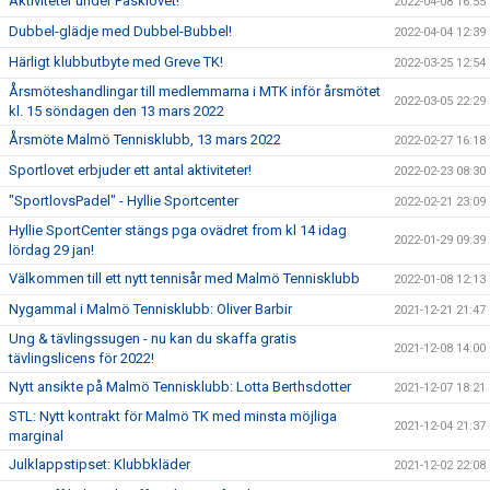
Aktiviteter under Påsklovet!
2022-04-08 16:55
Dubbel-glädje med Dubbel-Bubbel!
2022-04-04 12:39
Härligt klubbutbyte med Greve TK!
2022-03-25 12:54
Årsmöteshandlingar till medlemmarna i MTK inför årsmötet
2022-03-05 22:29
kl. 15 söndagen den 13 mars 2022
Årsmöte Malmö Tennisklubb, 13 mars 2022
2022-02-27 16:18
Sportlovet erbjuder ett antal aktiviteter!
2022-02-23 08:30
"SportlovsPadel" - Hyllie Sportcenter
2022-02-21 23:09
Hyllie SportCenter stängs pga ovädret from kl 14 idag
2022-01-29 09:39
lördag 29 jan!
Välkommen till ett nytt tennisår med Malmö Tennisklubb
2022-01-08 12:13
Nygammal i Malmö Tennisklubb: Oliver Barbir
2021-12-21 21:47
Ung & tävlingssugen - nu kan du skaffa gratis
2021-12-08 14:00
tävlingslicens för 2022!
Nytt ansikte på Malmö Tennisklubb: Lotta Berthsdotter
2021-12-07 18:21
STL: Nytt kontrakt för Malmö TK med minsta möjliga
2021-12-04 21:37
marginal
Julklappstipset: Klubbkläder
2021-12-02 22:08