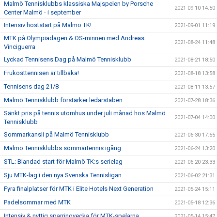
Malmö Tennisklubbs klassiska Majspelen by Porsche
2021-09-10 14:50
Center Malmö - i september
Intensiv höststart på Malmö TK!
2021-09-01 11:19
MTK på Olympiadagen & OS-minnen med Andreas
2021-08-24 11:48
Vinciguerra
Lyckad Tennisens Dag på Malmö Tennisklubb
2021-08-21 18:50
Frukosttennisen är tillbaka!
2021-08-18 13:58
Tennisens dag 21/8
2021-08-11 13:57
Malmö Tennisklubb förstärker ledarstaben
2021-07-28 18:36
Sänkt pris på tennis utomhus under juli månad hos Malmö
2021-07-04 14:00
Tennisklubb
Sommarkansli på Malmö Tennisklubb
2021-06-30 17:55
Malmö Tennisklubbs sommartennis igång
2021-06-24 13:20
STL: Blandad start för Malmö TK:s serielag
2021-06-20 23:33
Sju MTK-lag i den nya Svenska Tennisligan
2021-06-02 21:31
Fyra finalplatser för MTK i Elite Hotels Next Generation
2021-05-24 15:11
Padelsommar med MTK
2021-05-18 12:36
Intensiv & nyttig sparringvecka för MTK-spelarna
2021-05-14 15:47