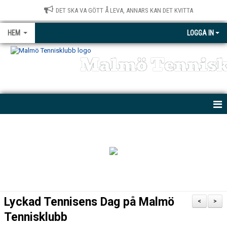
DET SKA VA GÖTT Å LEVA, ANNARS KAN DET KVITTA
HEM
LOGGA IN
Malmö Tennis
NYHETER
KONTAKT
BÖRJA SPELA
MTK PARATENNIS
Lyckad Tennisens Dag på Malmö
<
>
PRIVATLEKTIONER
Tennisklubb