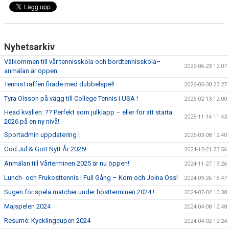
Nyhetsarkiv
Välkommen till vår tennisskola och bordtennisskola–
2026-06-23 12:07
anmälan är öppen
TennisTräffen firade med dubbelspel!
2026-05-30 23:27
Tyra Olsson på vägg till College Tennis i USA !
2026-02-13 12:00
Head kvällen: ?? Perfekt som julklapp – eller för att starta
2025-11-14 11:43
2026 på en ny nivå!
Sportadmin uppdatering !
2025-03-08 12:40
God Jul & Gott Nytt År 2025!
2024-12-21 23:56
Anmälan till Vårterminen 2025 är nu öppen!
2024-11-27 19:26
Lunch- och Frukosttennis i Full Gång – Kom och Joina Oss!
2024-09-26 15:47
Sugen för spela matcher under höstterminen 2024 !
2024-07-02 10:38
Majspelen 2024
2024-04-08 12:48
Resumé: Kycklingcupen 2024
2024-04-02 12:24