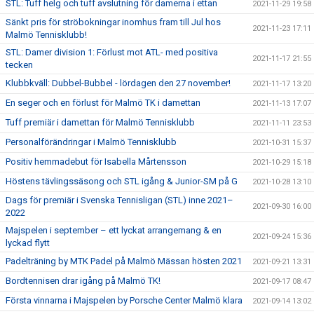
STL: Tuff helg och tuff avslutning för damerna i ettan
2021-11-29 19:58
Sänkt pris för ströbokningar inomhus fram till Jul hos
2021-11-23 17:11
Malmö Tennisklubb!
STL: Damer division 1: Förlust mot ATL- med positiva
2021-11-17 21:55
tecken
Klubbkväll: Dubbel-Bubbel - lördagen den 27 november!
2021-11-17 13:20
En seger och en förlust för Malmö TK i damettan
2021-11-13 17:07
Tuff premiär i damettan för Malmö Tennisklubb
2021-11-11 23:53
Personalförändringar i Malmö Tennisklubb
2021-10-31 15:37
Positiv hemmadebut för Isabella Mårtensson
2021-10-29 15:18
Höstens tävlingssäsong och STL igång & Junior-SM på G
2021-10-28 13:10
Dags för premiär i Svenska Tennisligan (STL) inne 2021–
2021-09-30 16:00
2022
Majspelen i september – ett lyckat arrangemang & en
2021-09-24 15:36
lyckad flytt
Padelträning by MTK Padel på Malmö Mässan hösten 2021
2021-09-21 13:31
Bordtennisen drar igång på Malmö TK!
2021-09-17 08:47
Första vinnarna i Majspelen by Porsche Center Malmö klara
2021-09-14 13:02