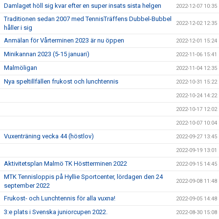
Damlaget höll sig kvar efter en super insats sista helgen
2022-12-07 10:35
Traditionen sedan 2007 med TennisTräffens Dubbel-Bubbel
2022-12-02 12:35
håller i sig
Anmälan för Vårterminen 2023 är nu öppen
2022-12-01 15:24
Minikannan 2023 (5-15 januari)
2022-11-06 15:41
Malmöligan
2022-11-04 12:35
Nya speltillfällen frukost och lunchtennis
2022-10-31 15:22
2022-10-24 14:22
2022-10-17 12:02
2022-10-07 10:04
Vuxenträning vecka 44 (höstlov)
2022-09-27 13:45
2022-09-19 13:01
Aktivitetsplan Malmö TK Höstterminen 2022
2022-09-15 14:45
MTK Tennisloppis på Hyllie Sportcenter, lördagen den 24
2022-09-08 11:48
september 2022
Frukost- och Lunchtennis för alla vuxna!
2022-09-05 14:48
3:e plats i Svenska juniorcupen 2022.
2022-08-30 15:08