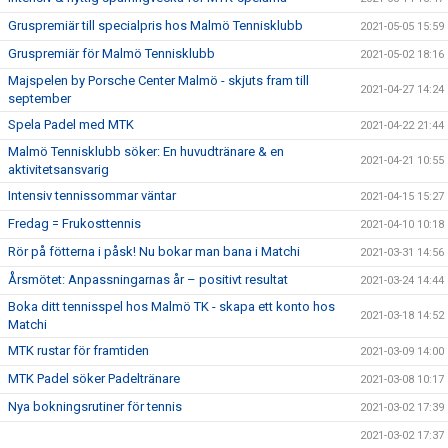
Gruspremiär till specialpris hos Malmö Tennisklubb
2021-05-05 15:59
Gruspremiär för Malmö Tennisklubb
2021-05-02 18:16
Majspelen by Porsche Center Malmö - skjuts fram till
2021-04-27 14:24
september
Spela Padel med MTK
2021-04-22 21:44
Malmö Tennisklubb söker: En huvudtränare & en
2021-04-21 10:55
aktivitetsansvarig
Intensiv tennissommar väntar
2021-04-15 15:27
Fredag = Frukosttennis
2021-04-10 10:18
Rör på fötterna i påsk! Nu bokar man bana i Matchi
2021-03-31 14:56
Årsmötet: Anpassningarnas år – positivt resultat
2021-03-24 14:44
Boka ditt tennisspel hos Malmö TK - skapa ett konto hos
2021-03-18 14:52
Matchi
MTK rustar för framtiden
2021-03-09 14:00
MTK Padel söker Padeltränare
2021-03-08 10:17
Nya bokningsrutiner för tennis
2021-03-02 17:39
2021-03-02 17:37