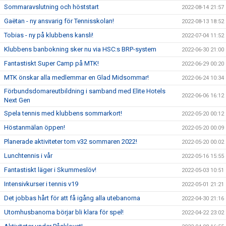
Sommaravslutning och höststart
2022-08-14 21:57
Gaëtan - ny ansvarig för Tennisskolan!
2022-08-13 18:52
Tobias - ny på klubbens kansli!
2022-07-04 11:52
Klubbens banbokning sker nu via HSC:s BRP-system
2022-06-30 21:00
Fantastiskt Super Camp på MTK!
2022-06-29 00:20
MTK önskar alla medlemmar en Glad Midsommar!
2022-06-24 10:34
Förbundsdomareutbildning i samband med Elite Hotels
2022-06-06 16:12
Next Gen
Spela tennis med klubbens sommarkort!
2022-05-20 00:12
Höstanmälan öppen!
2022-05-20 00:09
Planerade aktiviteter tom v32 sommaren 2022!
2022-05-20 00:02
Lunchtennis i vår
2022-05-16 15:55
Fantastiskt läger i Skummeslöv!
2022-05-03 10:51
Intensivkurser i tennis v19
2022-05-01 21:21
Det jobbas hårt för att få igång alla utebanorna
2022-04-30 21:16
Utomhusbanorna börjar bli klara för spel!
2022-04-22 23:02