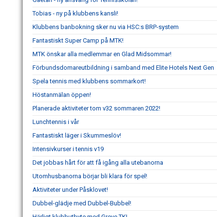
Tobias - ny på klubbens kansli!
Klubbens banbokning sker nu via HSC:s BRP-system
Fantastiskt Super Camp på MTK!
MTK önskar alla medlemmar en Glad Midsommar!
Förbundsdomareutbildning i samband med Elite Hotels Next Gen
Spela tennis med klubbens sommarkort!
Höstanmälan öppen!
Planerade aktiviteter tom v32 sommaren 2022!
Lunchtennis i vår
Fantastiskt läger i Skummeslöv!
Intensivkurser i tennis v19
Det jobbas hårt för att få igång alla utebanorna
Utomhusbanorna börjar bli klara för spel!
Aktiviteter under Påsklovet!
Dubbel-glädje med Dubbel-Bubbel!
Härligt klubbutbyte med Greve TK!