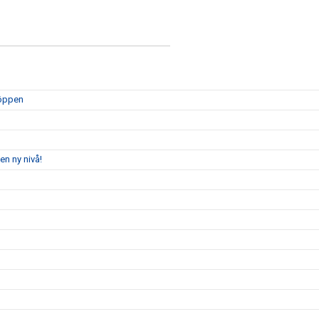
 öppen
en ny nivå!