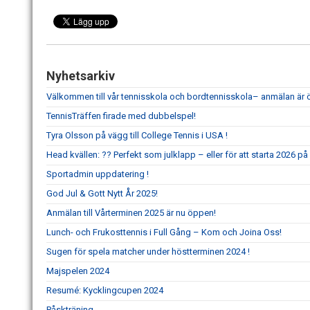
Nyhetsarkiv
Välkommen till vår tennisskola och bordtennisskola– anmälan är
TennisTräffen firade med dubbelspel!
Tyra Olsson på vägg till College Tennis i USA !
Head kvällen: ?? Perfekt som julklapp – eller för att starta 2026 på 
Sportadmin uppdatering !
God Jul & Gott Nytt År 2025!
Anmälan till Vårterminen 2025 är nu öppen!
Lunch- och Frukosttennis i Full Gång – Kom och Joina Oss!
Sugen för spela matcher under höstterminen 2024 !
Majspelen 2024
Resumé: Kycklingcupen 2024
Påskträning