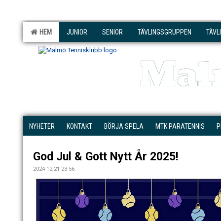
HEM
JUNIOR
SENIOR
TÄVLINGSGRUPPEN
TÄVL
Mal
NYHETER
KONTAKT
BÖRJA SPELA
MTK PARATENNIS
P
God Jul & Gott Nytt År 2025!
2024-12-21 23:56