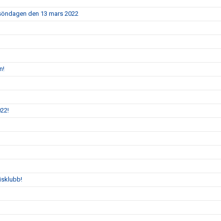
5 söndagen den 13 mars 2022
n!
022!
isklubb!