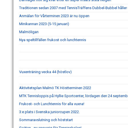
Traditionen sedan 2007 med TennisTräffens Dubbel-Bubbel håller i
Anmälan för Vårterminen 2023 är nu öppen
Minikannan 2023 (5-15 januari)
Malmöligan
Nya speltillfällen frukost och lunchtennis
Vuxenträning vecka 44 (höstlov)
Aktivitetsplan Malmö TK Höstterminen 2022
MTK Tennisloppis på Hyllie Sportcenter, lördagen den 24 septemb
Frukost- och Lunchtennis för alla vuxna!
3:e plats i Svenska juniorcupen 2022.
Sommaravslutning och höststart
Gaëtan - ny ansvarig för Tennisskolan!