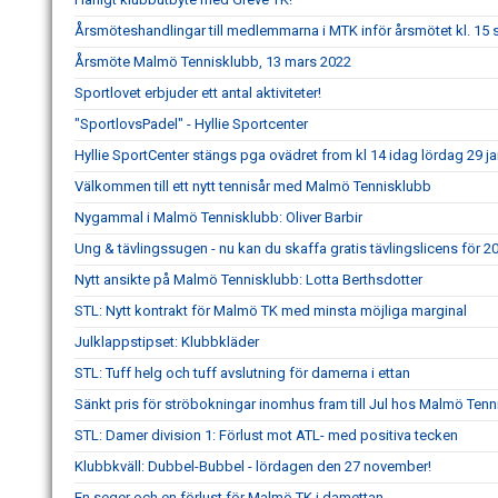
Årsmöteshandlingar till medlemmarna i MTK inför årsmötet kl. 1
Årsmöte Malmö Tennisklubb, 13 mars 2022
Sportlovet erbjuder ett antal aktiviteter!
"SportlovsPadel" - Hyllie Sportcenter
Hyllie SportCenter stängs pga ovädret from kl 14 idag lördag 29 ja
Välkommen till ett nytt tennisår med Malmö Tennisklubb
Nygammal i Malmö Tennisklubb: Oliver Barbir
Ung & tävlingssugen - nu kan du skaffa gratis tävlingslicens för 2
Nytt ansikte på Malmö Tennisklubb: Lotta Berthsdotter
STL: Nytt kontrakt för Malmö TK med minsta möjliga marginal
Julklappstipset: Klubbkläder
STL: Tuff helg och tuff avslutning för damerna i ettan
Sänkt pris för ströbokningar inomhus fram till Jul hos Malmö Tenn
STL: Damer division 1: Förlust mot ATL- med positiva tecken
Klubbkväll: Dubbel-Bubbel - lördagen den 27 november!
En seger och en förlust för Malmö TK i damettan