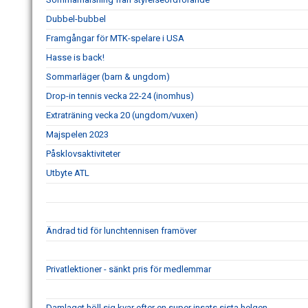
Dubbel-bubbel
Framgångar för MTK-spelare i USA
Hasse is back!
Sommarläger (barn & ungdom)
Drop-in tennis vecka 22-24 (inomhus)
Extraträning vecka 20 (ungdom/vuxen)
Majspelen 2023
Påsklovsaktiviteter
Utbyte ATL
Ändrad tid för lunchtennisen framöver
Privatlektioner - sänkt pris för medlemmar
Damlaget höll sig kvar efter en super insats sista helgen