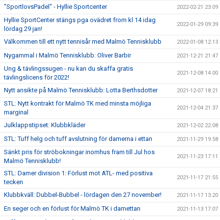
"SportlovsPadel" - Hyllie Sportcenter
2022-02-21 23:09
Hyllie SportCenter stängs pga ovädret from kl 14 idag
2022-01-29 09:39
lördag 29 jan!
Välkommen till ett nytt tennisår med Malmö Tennisklubb
2022-01-08 12:13
Nygammal i Malmö Tennisklubb: Oliver Barbir
2021-12-21 21:47
Ung & tävlingssugen - nu kan du skaffa gratis
2021-12-08 14:00
tävlingslicens för 2022!
Nytt ansikte på Malmö Tennisklubb: Lotta Berthsdotter
2021-12-07 18:21
STL: Nytt kontrakt för Malmö TK med minsta möjliga
2021-12-04 21:37
marginal
Julklappstipset: Klubbkläder
2021-12-02 22:08
STL: Tuff helg och tuff avslutning för damerna i ettan
2021-11-29 19:58
Sänkt pris för ströbokningar inomhus fram till Jul hos
2021-11-23 17:11
Malmö Tennisklubb!
STL: Damer division 1: Förlust mot ATL- med positiva
2021-11-17 21:55
tecken
Klubbkväll: Dubbel-Bubbel - lördagen den 27 november!
2021-11-17 13:20
En seger och en förlust för Malmö TK i damettan
2021-11-13 17:07