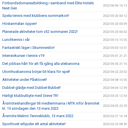
Förbundsdomareutbildning i samband med Elite Hotels
2022-06-06 16:12
Next Gen
Spela tennis med klubbens sommarkort!
2022-05-20 00:12
Höstanmälan öppen!
2022-05-20 00:09
Planerade aktiviteter tom v32 sommaren 2022!
2022-05-20 00:02
Lunchtennis i vår
2022-05-16 15:55
Fantastiskt läger i Skummeslöv!
2022-05-03 10:51
Intensivkurser i tennis v19
2022-05-01 21:21
Det jobbas hårt för att få igång alla utebanorna
2022-04-30 21:16
Utomhusbanorna börjar bli klara för spel!
2022-04-22 23:02
Aktiviteter under Påsklovet!
2022-04-08 16:55
Dubbel-glädje med Dubbel-Bubbel!
2022-04-04 12:39
Härligt klubbutbyte med Greve TK!
2022-03-25 12:54
Årsmöteshandlingar till medlemmarna i MTK inför årsmötet
2022-03-05 22:29
kl. 15 söndagen den 13 mars 2022
Årsmöte Malmö Tennisklubb, 13 mars 2022
2022-02-27 16:18
Sportlovet erbjuder ett antal aktiviteter!
2022-02-23 08:30