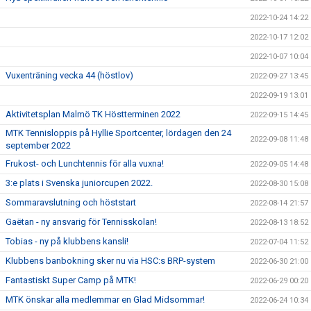
2022-10-24 14:22
2022-10-17 12:02
2022-10-07 10:04
Vuxenträning vecka 44 (höstlov)
2022-09-27 13:45
2022-09-19 13:01
Aktivitetsplan Malmö TK Höstterminen 2022
2022-09-15 14:45
MTK Tennisloppis på Hyllie Sportcenter, lördagen den 24
2022-09-08 11:48
september 2022
Frukost- och Lunchtennis för alla vuxna!
2022-09-05 14:48
3:e plats i Svenska juniorcupen 2022.
2022-08-30 15:08
Sommaravslutning och höststart
2022-08-14 21:57
Gaëtan - ny ansvarig för Tennisskolan!
2022-08-13 18:52
Tobias - ny på klubbens kansli!
2022-07-04 11:52
Klubbens banbokning sker nu via HSC:s BRP-system
2022-06-30 21:00
Fantastiskt Super Camp på MTK!
2022-06-29 00:20
MTK önskar alla medlemmar en Glad Midsommar!
2022-06-24 10:34