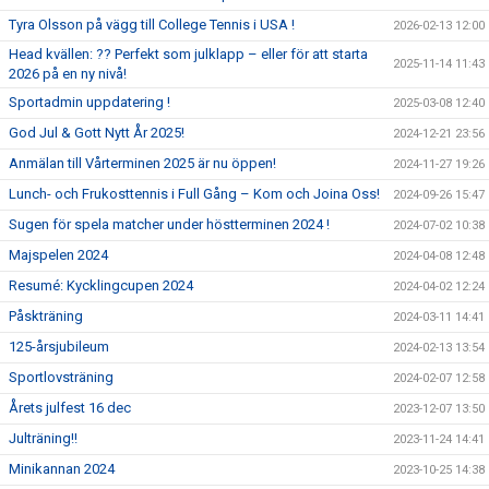
Tyra Olsson på vägg till College Tennis i USA !
2026-02-13 12:00
Head kvällen: ?? Perfekt som julklapp – eller för att starta
2025-11-14 11:43
2026 på en ny nivå!
Sportadmin uppdatering !
2025-03-08 12:40
God Jul & Gott Nytt År 2025!
2024-12-21 23:56
Anmälan till Vårterminen 2025 är nu öppen!
2024-11-27 19:26
Lunch- och Frukosttennis i Full Gång – Kom och Joina Oss!
2024-09-26 15:47
Sugen för spela matcher under höstterminen 2024 !
2024-07-02 10:38
Majspelen 2024
2024-04-08 12:48
Resumé: Kycklingcupen 2024
2024-04-02 12:24
Påskträning
2024-03-11 14:41
125-årsjubileum
2024-02-13 13:54
Sportlovsträning
2024-02-07 12:58
Årets julfest 16 dec
2023-12-07 13:50
Julträning!!
2023-11-24 14:41
Minikannan 2024
2023-10-25 14:38