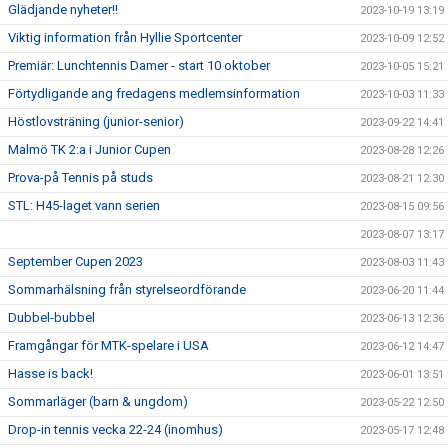
Glädjande nyheter!!
2023-10-19 13:19
Viktig information från Hyllie Sportcenter
2023-10-09 12:52
Premiär: Lunchtennis Damer - start 10 oktober
2023-10-05 15:21
Förtydligande ang fredagens medlemsinformation
2023-10-03 11:33
Höstlovsträning (junior-senior)
2023-09-22 14:41
Malmö TK 2:a i Junior Cupen
2023-08-28 12:26
Prova-på Tennis på studs
2023-08-21 12:30
STL: H45-laget vann serien
2023-08-15 09:56
2023-08-07 13:17
September Cupen 2023
2023-08-03 11:43
Sommarhälsning från styrelseordförande
2023-06-20 11:44
Dubbel-bubbel
2023-06-13 12:36
Framgångar för MTK-spelare i USA
2023-06-12 14:47
Hasse is back!
2023-06-01 13:51
Sommarläger (barn & ungdom)
2023-05-22 12:50
Drop-in tennis vecka 22-24 (inomhus)
2023-05-17 12:48