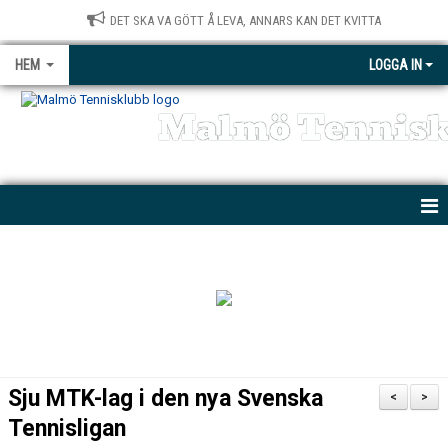
DET SKA VA GÖTT Å LEVA, ANNARS KAN DET KVITTA
HEM
LOGGA IN
Malmö Tennis
NYHETER
KONTAKT
BÖRJA SPELA
MTK PARATENNIS
Sju MTK-lag i den nya Svenska
<
>
PRIVATLEKTIONER
Tennisligan