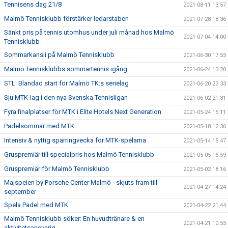
Tennisens dag 21/8
2021-08-11 13:57
Malmö Tennisklubb förstärker ledarstaben
2021-07-28 18:36
Sänkt pris på tennis utomhus under juli månad hos Malmö
2021-07-04 14:00
Tennisklubb
Sommarkansli på Malmö Tennisklubb
2021-06-30 17:55
Malmö Tennisklubbs sommartennis igång
2021-06-24 13:20
STL: Blandad start för Malmö TK:s serielag
2021-06-20 23:33
Sju MTK-lag i den nya Svenska Tennisligan
2021-06-02 21:31
Fyra finalplatser för MTK i Elite Hotels Next Generation
2021-05-24 15:11
Padelsommar med MTK
2021-05-18 12:36
Intensiv & nyttig sparringvecka för MTK-spelarna
2021-05-14 15:47
Gruspremiär till specialpris hos Malmö Tennisklubb
2021-05-05 15:59
Gruspremiär för Malmö Tennisklubb
2021-05-02 18:16
Majspelen by Porsche Center Malmö - skjuts fram till
2021-04-27 14:24
september
Spela Padel med MTK
2021-04-22 21:44
Malmö Tennisklubb söker: En huvudtränare & en
2021-04-21 10:55
aktivitetsansvarig