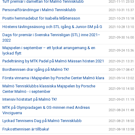
Tuff premiär i damettan för Malmö Tennisklubb
2021-11-11 23:53
Personalförändringar i Malmö Tennisklubb
2021-10-31 15:37
Positiv hemmadebut för Isabella Mårtensson
2021-10-29 15:18
Höstens tävlingssäsong och STL igång & Junior-SM på G
2021-10-28 13:10
Dags för premiär i Svenska Tennisligan (STL) inne 2021–
2021-09-30 16:00
2022
Majspelen i september – ett lyckat arrangemang & en
2021-09-24 15:36
lyckad flytt
Padelträning by MTK Padel på Malmö Mässan hösten 2021
2021-09-21 13:31
Bordtennisen drar igång på Malmö TK!
2021-09-17 08:47
Första vinnarna i Majspelen by Porsche Center Malmö klara
2021-09-14 13:02
Malmö Tennisklubbs klassiska Majspelen by Porsche
2021-09-10 14:50
Center Malmö - i september
Intensiv höststart på Malmö TK!
2021-09-01 11:19
MTK på Olympiadagen & OS-minnen med Andreas
2021-08-24 11:48
Vinciguerra
Lyckad Tennisens Dag på Malmö Tennisklubb
2021-08-21 18:50
Frukosttennisen är tillbaka!
2021-08-18 13:58