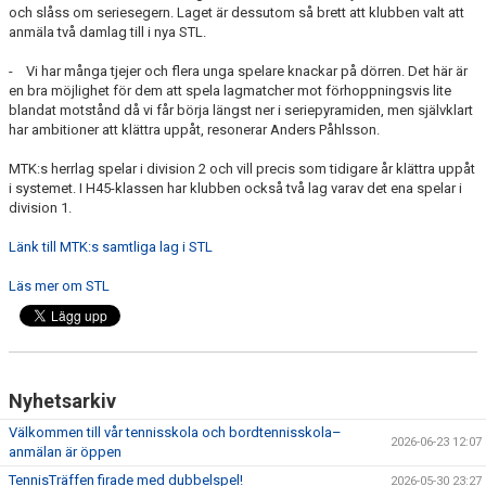
och slåss om seriesegern. Laget är dessutom så brett att klubben valt att
anmäla två damlag till i nya STL.
- Vi har många tjejer och flera unga spelare knackar på dörren. Det här är
en bra möjlighet för dem att spela lagmatcher mot förhoppningsvis lite
blandat motstånd då vi får börja längst ner i seriepyramiden, men självklart
har ambitioner att klättra uppåt, resonerar Anders Påhlsson.
MTK:s herrlag spelar i division 2 och vill precis som tidigare år klättra uppåt
i systemet. I H45-klassen har klubben också två lag varav det ena spelar i
division 1.
Länk till MTK:s samtliga lag i STL
Läs mer om STL
Nyhetsarkiv
Välkommen till vår tennisskola och bordtennisskola–
2026-06-23 12:07
anmälan är öppen
TennisTräffen firade med dubbelspel!
2026-05-30 23:27