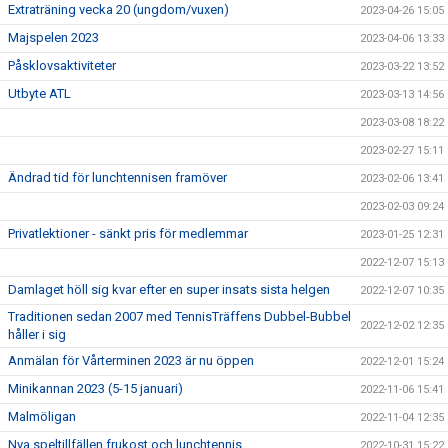
Extraträning vecka 20 (ungdom/vuxen)
2023-04-26 15:05
Majspelen 2023
2023-04-06 13:33
Påsklovsaktiviteter
2023-03-22 13:52
Utbyte ATL
2023-03-13 14:56
2023-03-08 18:22
2023-02-27 15:11
Ändrad tid för lunchtennisen framöver
2023-02-06 13:41
2023-02-03 09:24
Privatlektioner - sänkt pris för medlemmar
2023-01-25 12:31
2022-12-07 15:13
Damlaget höll sig kvar efter en super insats sista helgen
2022-12-07 10:35
Traditionen sedan 2007 med TennisTräffens Dubbel-Bubbel
2022-12-02 12:35
håller i sig
Anmälan för Vårterminen 2023 är nu öppen
2022-12-01 15:24
Minikannan 2023 (5-15 januari)
2022-11-06 15:41
Malmöligan
2022-11-04 12:35
Nya speltillfällen frukost och lunchtennis
2022-10-31 15:22