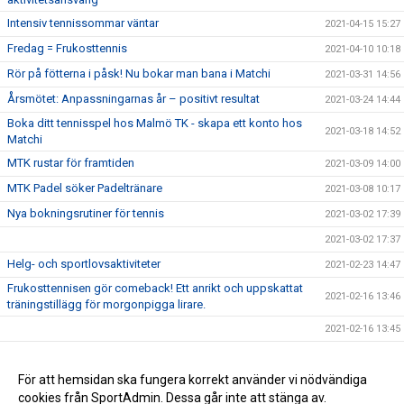
Intensiv tennissommar väntar
2021-04-15 15:27
Fredag = Frukosttennis
2021-04-10 10:18
Rör på fötterna i påsk! Nu bokar man bana i Matchi
2021-03-31 14:56
Årsmötet: Anpassningarnas år – positivt resultat
2021-03-24 14:44
Boka ditt tennisspel hos Malmö TK - skapa ett konto hos
2021-03-18 14:52
Matchi
MTK rustar för framtiden
2021-03-09 14:00
MTK Padel söker Padeltränare
2021-03-08 10:17
Nya bokningsrutiner för tennis
2021-03-02 17:39
2021-03-02 17:37
Helg- och sportlovsaktiviteter
2021-02-23 14:47
Frukosttennisen gör comeback! Ett anrikt och uppskattat
2021-02-16 13:46
träningstillägg för morgonpigga lirare.
2021-02-16 13:45
2021-02-16 13:41
Välkommen tillbaka!
För att hemsidan ska fungera korrekt använder vi nödvändiga
2021-02-16 13:40
cookies från SportAdmin. Dessa går inte att stänga av.