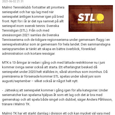
2021-06-02 21:31
BOKA BANA
Malmö Tennisklubb fortsätter att prioritera
seriespelet och har sju lag med när
KALLELSE ÅRSMÖTE 2025
seriespelet äntligen kommer igen på bred
front. Nytt för i år är det nya namnet på allt
seriespel inom svensk tennis: Svenska
OM KLUBBEN
Tennisligan (STL). Från och med
utesäsongen 2021 samlas de Svenska
NYHETSARKIV
Tennisserierna och de tidigare regionserierna under gemensam flagg i en
seriespelsstruktur som är gemensam för hela landet. Den sammanslagna
seriepyramiden är tänkt att skapa en bättre överblick, förenklad
administration och kortare resvägar.
MTK:s 13-åringar är redan i gång och med lättade restriktioner nu i juni
kommer övriga serier också att starta. Ett efterlängtat besked då
seriespelet under 2020 helt ställdes in, såväl utomhus som inomhus. Då
premiärerna är försenade kommer STL spelas under såväl juni som
augusti/september – vilket också är något helt nytt.
- Jätteskoj att seriespelet kommer i gång igen för alla kategorier. Under
seriematcher kan spelarna hjälpas åt som ett lag och det är bra med
gemenskap och att spela både singel och dubbel, säger Anders Påhlsson,
tränare i Malmö TK.
Malmö TK har ett starkt damlag i division ett och kan mycket väl vara med